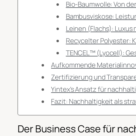
Bio-Baumwolle: Von der
Bambusviskose: Leistung
Leinen (Flachs): Luxu
Recycelter Polyester: K
TENCEL™ (Lyocell): Ges
Aufkommende Materialinnova
Zertifizierung und Transpa
Yintex's Ansatz für nachhal
Fazit: Nachhaltigkeit als st
Der Business Case für na