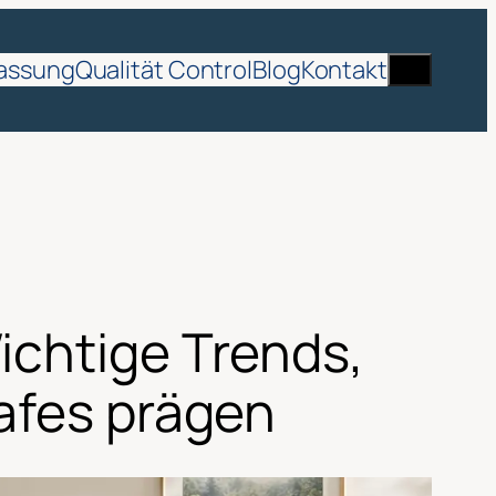
Suche
assung
Qualität Control
Blog
Kontakt
ichtige Trends,
lafes prägen