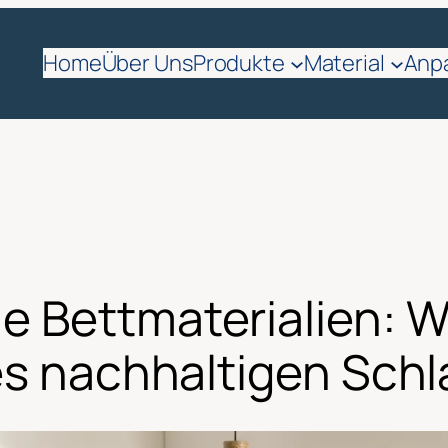
Home
Über Uns
Produkte
Material
Anp
 Bettmaterialien: W
es nachhaltigen Sch