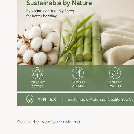
Geschrieben von
shenzz
in
Material