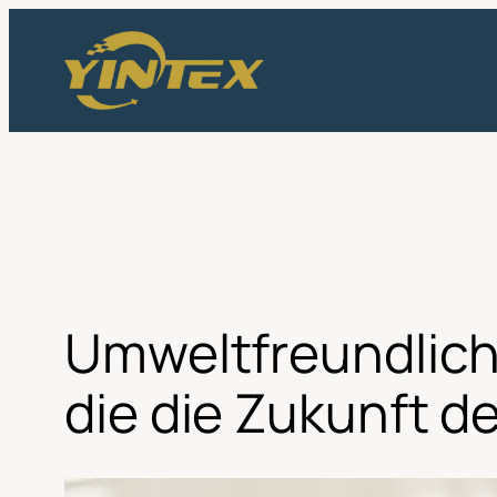
Zum
Inhalt
springen
Umweltfreundliche
die die Zukunft d