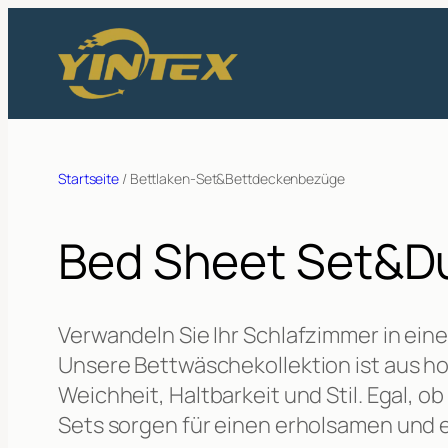
Zum
Inhalt
springen
Startseite
/ Bettlaken-Set&Bettdeckenbezüge
Bed Sheet Set&Du
Verwandeln Sie Ihr Schlafzimmer in ei
Unsere Bettwäschekollektion ist aus h
Weichheit, Haltbarkeit und Stil. Egal, 
Sets sorgen für einen erholsamen und e