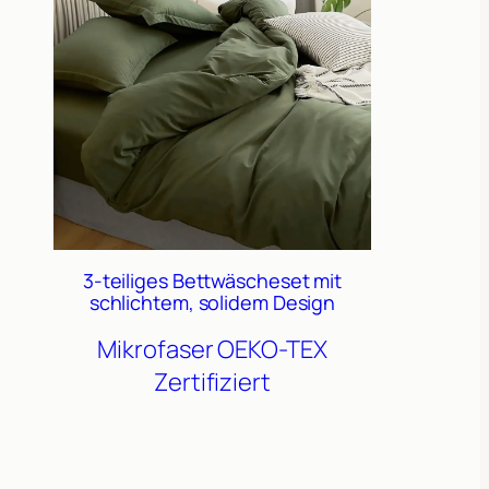
3-teiliges Bettwäscheset mit
schlichtem, solidem Design
Mikrofaser
OEKO-TEX
Zertifiziert