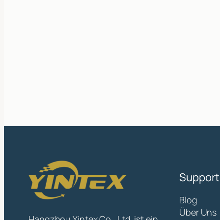
Support
Blog
Über Uns
Hangzhou Yintex Co., Ltd. ist ein