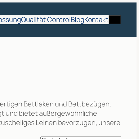
Suche
assung
Qualität Control
Blog
Kontakt
wertigen Bettlaken und Bettbezügen.
gt und bietet außergewöhnliche
r kuscheliges Leinen bevorzugen, unsere