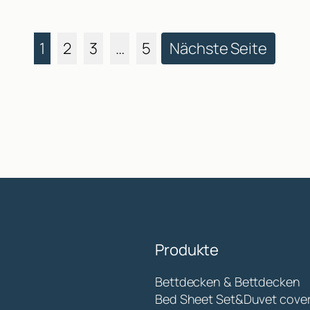
1
2
3
…
5
Nächste Seite
Produkte
Bettdecken & Bettdecken
Bed Sheet Set&Duvet cove