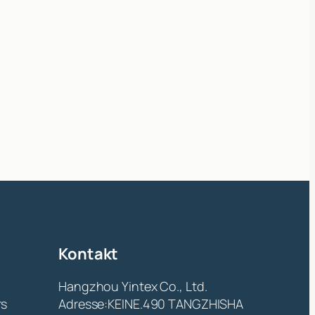
Kontakt
Hangzhou Yintex Co., Ltd.
rs
Adresse:KEINE.490 TANGZHISHA