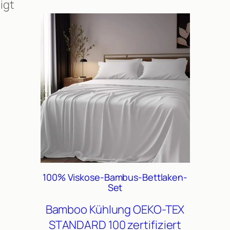
igt
100% Viskose-Bambus-Bettlaken-
Set
Bamboo
Kühlung
OEKO-TEX
STANDARD 100 zertifiziert