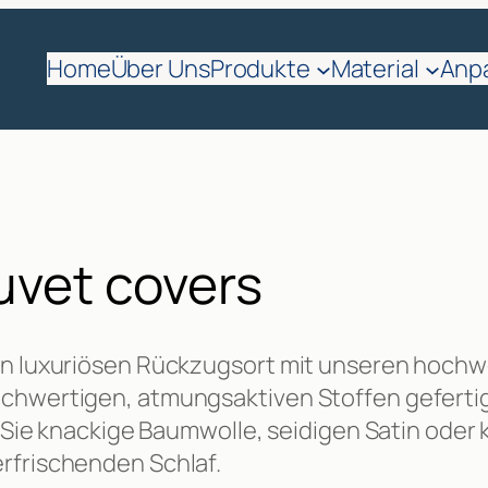
Home
Über Uns
Produkte
Material
Anp
vet covers
nen luxuriösen Rückzugsort mit unseren hoch
ochwertigen, atmungsaktiven Stoffen geferti
ob Sie knackige Baumwolle, seidigen Satin ode
rfrischenden Schlaf.