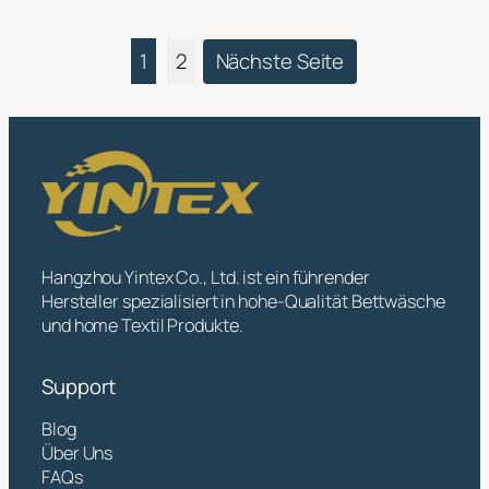
1
2
Nächste Seite
Hangzhou Yintex Co., Ltd. ist ein führender
Hersteller spezialisiert in hohe-Qualität Bettwäsche
und home Textil Produkte.
Support
Blog
Über Uns
FAQs