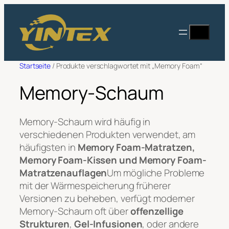
Zum
Inhalt
Suche
springen
Startseite
/ Produkte verschlagwortet mit „Memory Foam“
Memory-Schaum
Memory-Schaum wird häufig in
verschiedenen Produkten verwendet, am
häufigsten in
Memory Foam-Matratzen,
Memory Foam-Kissen und Memory Foam-
Matratzenauflagen
Um mögliche Probleme
mit der Wärmespeicherung früherer
Versionen zu beheben, verfügt moderner
Memory-Schaum oft über
offenzellige
Strukturen
,
Gel-Infusionen
, oder andere