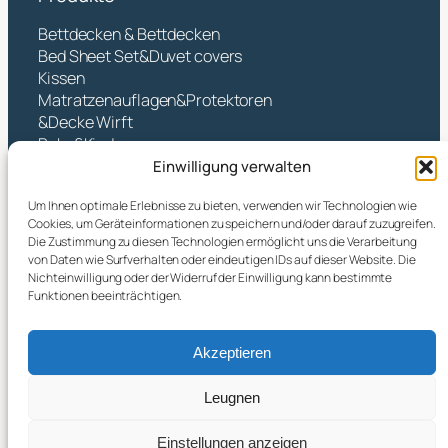
Bettdecken & Bettdecken
Bed Sheet Set&Duvet covers
Kissen
Matratzenauflagen&Protektoren
&Decke Wirft
Baby&Kinder
Einwilligung verwalten
Kontakt
Um Ihnen optimale Erlebnisse zu bieten, verwenden wir Technologien wie
Hangzhou Yintex Co., Ltd.
Cookies, um Geräteinformationen zu speichern und/oder darauf zuzugreifen.
Die Zustimmung zu diesen Technologien ermöglicht uns die Verarbeitung
Adresse:KEINE.490 TANGZHISHA ROAD, XINJIE
von Daten wie Surfverhalten oder eindeutigen IDs auf dieser Website. Die
STREET, XIAOSHAN DISTRICT, HANGZHOU CITY,
Nichteinwilligung oder der Widerruf der Einwilligung kann bestimmte
ZHEJIANG P. R, CHINA
Funktionen beeinträchtigen.
E-Mail:
yin@yintex.com.cn
Tel: 86 137 77375088
Akzeptieren
Facebook
X
Instagram
LinkedIn
YouTube
Leugnen
Einstellungen anzeigen