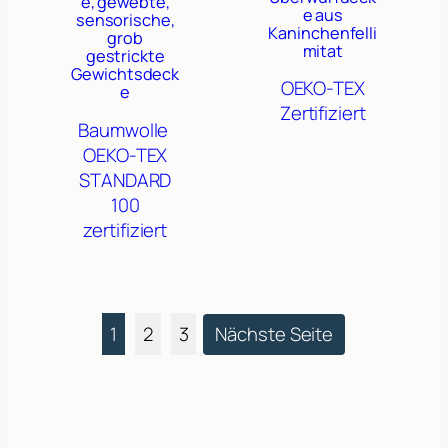
e, gewebte,
e aus
sensorische,
Kaninchenfelli
grob
mitat
gestrickte
Gewichtsdeck
OEKO-TEX
e
Zertifiziert
Baumwolle
OEKO-TEX
STANDARD
100
zertifiziert
1
2
3
Nächste Seite