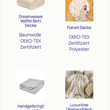
Dreamweave
Waffel Bett
Decke
Flanell Decke
Baumwolle
OEKO-TEX
OEKO-TEX
Zertifiziert
Zertifiziert
Polyester
Luxuriöse
Handgefertigt
Überwurfdeck