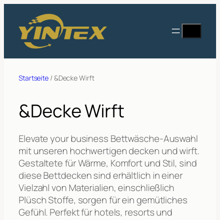
Zum
Inhalt
Suche
springen
Startseite
/ &Decke Wirft
&Decke Wirft
Elevate your business Bettwäsche-Auswahl
mit unseren hochwertigen decken und wirft.
Gestaltete für Wärme, Komfort und Stil, sind
diese Bettdecken sind erhältlich in einer
Vielzahl von Materialien, einschließlich
Plüsch Stoffe, sorgen für ein gemütliches
Gefühl. Perfekt für hotels, resorts und