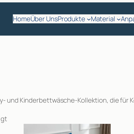
Home
Über Uns
Produkte
Material
Anp
 und Kinderbettwäsche-Kollektion, die für K
igt