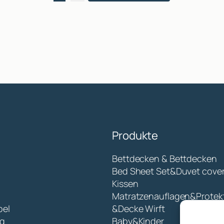
Produkte
Bettdecken & Bettdecken
Bed Sheet Set&Duvet cove
Kissen
Matratzenauflagen&Protek
bel
&Decke Wirft
g
Baby&Kinder