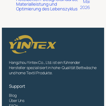
Mai
Materialleistung und
2026
Optimierung des Lebenszyklus
Hangzhou Yintex Co., Ltd. ist ein führender
Hersteller spezialisiert in hohe-Qualität Bettwäsche
und home Textil Produkte.
Support
Blog
Über Uns
FAQs