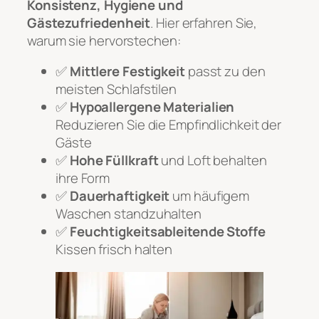
Konsistenz, Hygiene und
Gästezufriedenheit
. Hier erfahren Sie,
warum sie hervorstechen:
✅
Mittlere Festigkeit
passt zu den
meisten Schlafstilen
✅
Hypoallergene Materialien
Reduzieren Sie die Empfindlichkeit der
Gäste
✅
Hohe Füllkraft
und Loft behalten
ihre Form
✅
Dauerhaftigkeit
um häufigem
Waschen standzuhalten
✅
Feuchtigkeitsableitende Stoffe
Kissen frisch halten