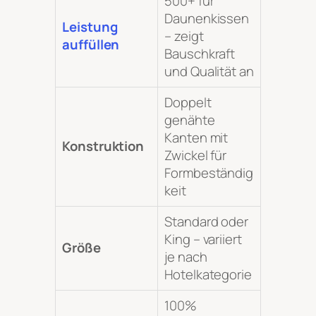
500+ für
Daunenkissen
Leistung
– zeigt
auffüllen
Bauschkraft
und Qualität an
Doppelt
genähte
Kanten mit
Konstruktion
Zwickel für
Formbeständig
keit
Standard oder
King – variiert
Größe
je nach
Hotelkategorie
100%