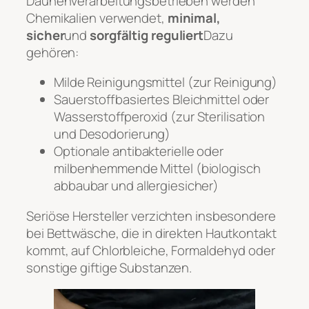
Daunenverarbeitungsbetrieben werden
Chemikalien verwendet,
minimal,
sicher
und
sorgfältig reguliert
Dazu
gehören:
Milde Reinigungsmittel (zur Reinigung)
Sauerstoffbasiertes Bleichmittel oder
Wasserstoffperoxid (zur Sterilisation
und Desodorierung)
Optionale antibakterielle oder
milbenhemmende Mittel (biologisch
abbaubar und allergiesicher)
Seriöse Hersteller verzichten insbesondere
bei Bettwäsche, die in direkten Hautkontakt
kommt, auf Chlorbleiche, Formaldehyd oder
sonstige giftige Substanzen.