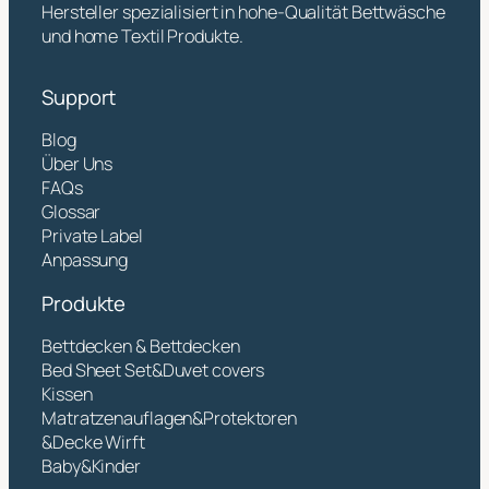
Hersteller spezialisiert in hohe-Qualität Bettwäsche
und home Textil Produkte.
Support
Blog
Über Uns
FAQs
Glossar
Private Label
Anpassung
Produkte
Bettdecken & Bettdecken
Bed Sheet Set&Duvet covers
Kissen
Matratzenauflagen&Protektoren
&Decke Wirft
Baby&Kinder