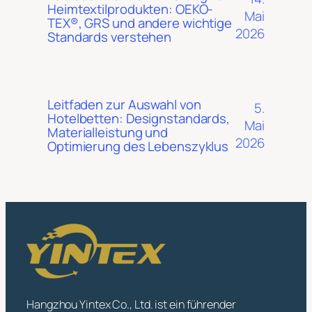
Heimtextilprodukten: OEKO-
Mai
TEX®, GRS und andere wichtige
2026
Standards verstehen
Leitfaden zur Auswahl von
5.
Hotelbetten: Designstandards,
Mai
Materialleistung und
2026
Optimierung des Lebenszyklus
Hangzhou Yintex Co., Ltd. ist ein führender