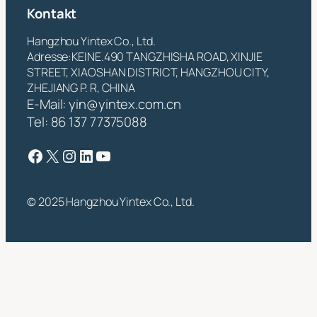
Kontakt
Hangzhou Yintex Co., Ltd.
Adresse:KEINE.490 TANGZHISHA ROAD, XINJIE
STREET, XIAOSHAN DISTRICT, HANGZHOU CITY,
ZHEJIANG P. R, CHINA
E-Mail:
yin@yintex.com.cn
Tel: 86 137 77375088
Facebook
X
Instagram
LinkedIn
YouTube
© 2025 Hangzhou Yintex Co., Ltd.