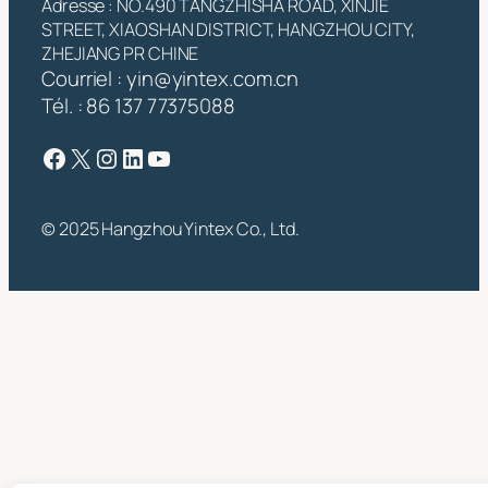
Adresse : NO.490 TANGZHISHA ROAD, XINJIE
STREET, XIAOSHAN DISTRICT, HANGZHOU CITY,
ZHEJIANG PR CHINE
Courriel :
yin@yintex.com.cn
Tél. : 86 137 77375088
Facebook
X
Instagram
LinkedIn
YouTube
© 2025 Hangzhou Yintex Co., Ltd.