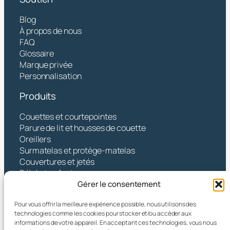
Blog
À propos de nous
FAQ
Glossaire
Marque privée
Personnalisation
Produits
Couettes et courtepointes
Parure de lit et housses de couette
Oreillers
Surmatelas et protège-matelas
Couvertures et jetés
Bébé et enfants
Gérer le consentement
Contact
Pour vous offrir la meilleure expérience possible, nous utilisons des
Hangzhou Yintex Co., Ltd.
technologies comme les cookies pour stocker et/ou accéder aux
informations de votre appareil. En acceptant ces technologies, vous nous
Adresse : NO.490 TANGZHISHA ROAD, XINJIE