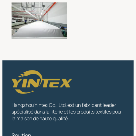
pour la précision et
pour la précision et
moderne et
la productivité
la productivité
efficace : un
espace de travail
propre et bien
organisé conçu
pour la précision et
la productivité
Hangzhou Yintex Co., Ltd. est un fabricant leader
spécialisé dans la literie et les produits textiles pour
la maison de haute qualité.
Soutien