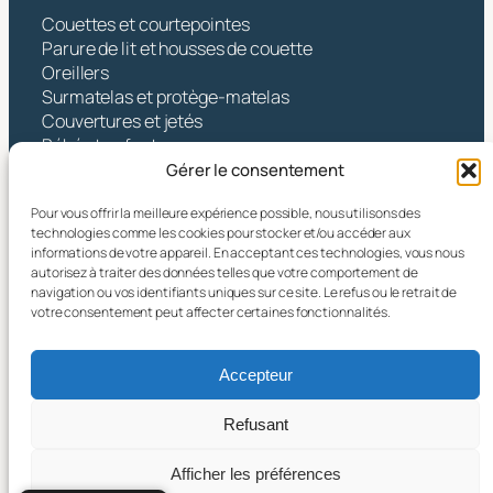
Couettes et courtepointes
Parure de lit et housses de couette
Oreillers
Surmatelas et protège-matelas
Couvertures et jetés
Bébé et enfants
Gérer le consentement
Contact
Pour vous offrir la meilleure expérience possible, nous utilisons des
Hangzhou Yintex Co., Ltd.
technologies comme les cookies pour stocker et/ou accéder aux
informations de votre appareil. En acceptant ces technologies, vous nous
Adresse : NO.490 TANGZHISHA ROAD, XINJIE
autorisez à traiter des données telles que votre comportement de
STREET, XIAOSHAN DISTRICT, HANGZHOU CITY,
navigation ou vos identifiants uniques sur ce site. Le refus ou le retrait de
ZHEJIANG PR CHINE
votre consentement peut affecter certaines fonctionnalités.
Courriel :
yin@yintex.com.cn
Tél. : 86 137 77375088
Accepteur
Facebook
X
Instagram
LinkedIn
YouTube
Refusant
Afficher les préférences
© 2025 Hangzhou Yintex Co., Ltd.