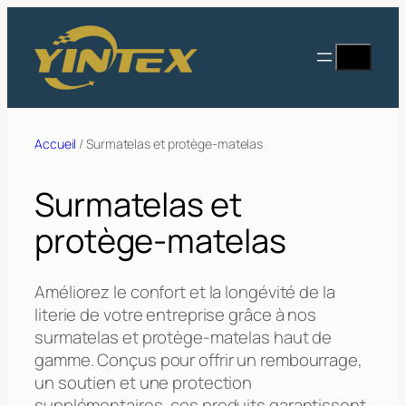
Aller
au
Recherc
contenu
Accueil
/ Surmatelas et protège-matelas
Surmatelas et
protège-matelas
Améliorez le confort et la longévité de la
literie de votre entreprise grâce à nos
surmatelas et protège-matelas haut de
gamme. Conçus pour offrir un rembourrage,
un soutien et une protection
supplémentaires, ces produits garantissent