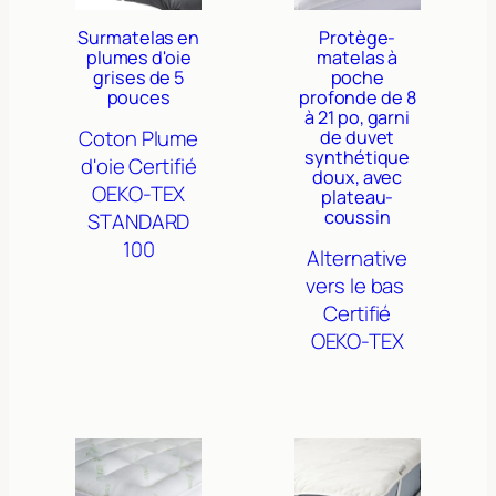
Surmatelas en
Protège-
plumes d'oie
matelas à
grises de 5
poche
pouces
profonde de 8
à 21 po, garni
Coton
Plume
de duvet
synthétique
d'oie
Certifié
doux, avec
OEKO-TEX
plateau-
coussin
STANDARD
100
Alternative
vers le bas
Certifié
OEKO-TEX