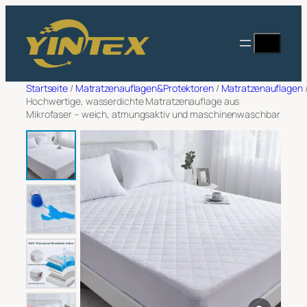
Zum
Filter
Inhalt
Suche
Angebot anfordern
springen
Vollständiger Name
*
Startseite
/
Matratzenauflagen&Protektoren
/
Matratzenauflagen
Hochwertige, wasserdichte Matratzenauflage aus
Mikrofaser – weich, atmungsaktiv und maschinenwaschbar
E-Mail-Adresse
*
Name des Unternehmens
*