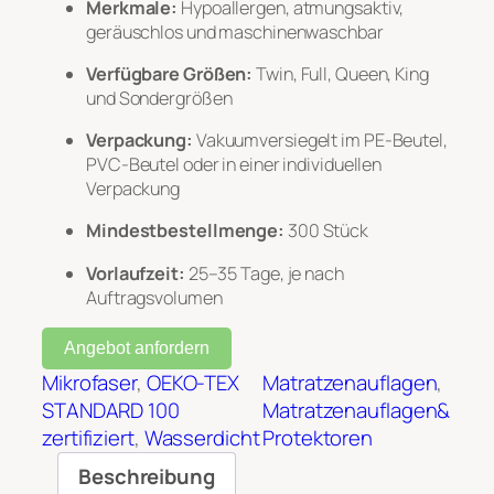
Merkmale:
Hypoallergen, atmungsaktiv,
geräuschlos und maschinenwaschbar
Verfügbare Größen:
Twin, Full, Queen, King
und Sondergrößen
Verpackung:
Vakuumversiegelt im PE-Beutel,
PVC-Beutel oder in einer individuellen
Verpackung
Mindestbestellmenge:
300 Stück
Vorlaufzeit:
25–35 Tage, je nach
Auftragsvolumen
Angebot anfordern
Mikrofaser
, 
OEKO-TEX
Matratzenauflagen
, 
STANDARD 100
Matratzenauflagen&
zertifiziert
, 
Wasserdicht
Protektoren
Beschreibung