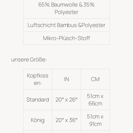
65% Baumwolle & 35%
Polyester
Luftschicht Bambus &Polyester
Mikro-Plüsch-Stoff
unsere Größe:
Kopfkiss
IN
CM
en:
51cm x
Standard
20″ x 26″
66cm
51cm x
König
20″ x 36″
91cm