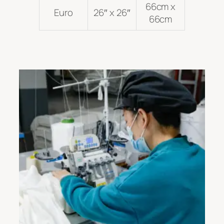
66cm x
Euro
26″ x 26″
66cm