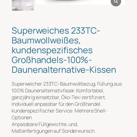
Nachricht
*
Superweiches 233TC-
Baumwollweißes,
kundenspezifisches
Großhandels-100%-
Daunenalternative-Kissen
Superweicher 233TC-Baumwollbezug, Füllung aus
Datei-Upload
100% Daunenalternativfaser. Komfortabel,
ganzjährig einsetzbar, Öko-Tex-zertifiziert.
Individuell anpassbar für den Großhandel.
Hochladen
kundenspezifischer Service: Mehrere Shell-
Optionen
Anpassbare Füllgewichte; und,
Maßanfertigungen auf Sonderwunsch.
Einreichen