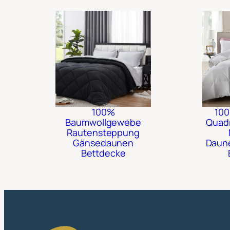
100%
100
Baumwollgewebe
Quad
Rautensteppung
Gänsedaunen
Daune
Bettdecke