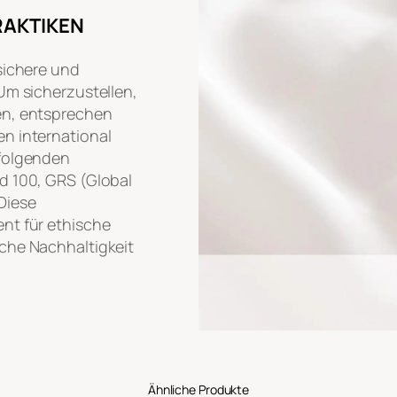
RAKTIKEN
sichere und
Um sicherzustellen,
en, entsprechen
n international
 folgenden
d 100, GRS (Global
Diese
nt für ethische
che Nachhaltigkeit
Ähnliche Produkte