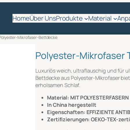
fordern
Home
Über Uns
Produkte
Material
Anp
me
*
Polyester-Mikrofaser-Bettdecke
Polyester-Mikrofaser 
Luxuriös weich, ultraflauschig und für u
Bettdecke aus Polyester-Mikrofaser bie
erholsamen Schlaf.
Material: MIT POLYESTERFASERN
In China hergestellt
nehmens
*
Eigenschaften: EFFIZIENTE AN
Zertifizierungen: OEKO-TEX-zerti