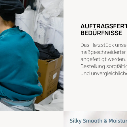
AUFTRAGSFERT
BEDÜRFNISSE
Das Herzstück unser
maßgeschneiderter B
angefertigt werden
Bestellung sorgfälti
und unvergleichlich