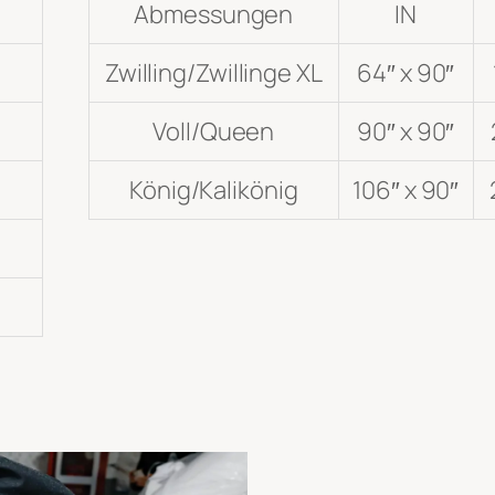
Abmessungen
IN
Zwilling/Zwillinge XL
64″ x 90″
Voll/Queen
90″ x 90″
König/Kalikönig
106″ x 90″