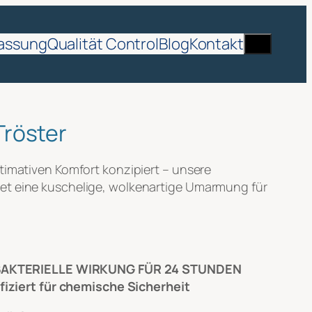
Suche
assung
Qualität Control
Blog
Kontakt
Tröster
ltimativen Komfort konzipiert – unsere
tet eine kuschelige, wolkenartige Umarmung für
TIBAKTERIELLE WIRKUNG FÜR 24 STUNDEN
fiziert für chemische Sicherheit