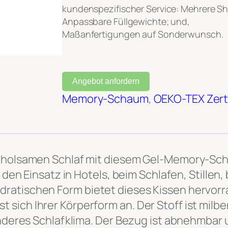
kundenspezifischer Service: Mehrere S
Anpassbare Füllgewichte; und,
Maßanfertigungen auf Sonderwunsch.
Angebot anfordern
Memory-Schaum
, 
OEKO-TEX Zerti
erholsamen Schlaf mit diesem Gel-Memory-Sch
r den Einsatz in Hotels, beim Schlafen, Stillen
ratischen Form bietet dieses Kissen hervorr
sich Ihrer Körperform an. Der Stoff ist milb
sünderes Schlafklima. Der Bezug ist abnehmbar