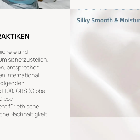
RAKTIKEN
sichere und
Um sicherzustellen,
en, entsprechen
n international
 folgenden
d 100, GRS (Global
Diese
nt für ethische
che Nachhaltigkeit