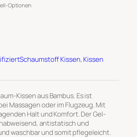
hell-Optionen
fiziert
Schaumstoff Kissen
, 
Kissen
aum-Kissen aus Bambus. Es ist
, bei Massagen oder im Flugzeug. Mit
agenden Halt und Komfort. Der Gel-
enabweisend, antistatisch und
 und waschbar und somit pflegeleicht.