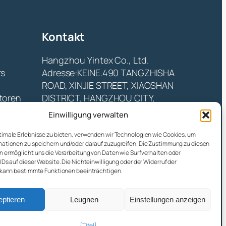
Kontakt
Hangzhou Yintex Co., Ltd.
rs
Adresse:KEINE.490 TANGZHISHA
ROAD, XINJIE STREET, XIAOSHAN
toren
DISTRICT, HANGZHOU CITY,
ZHEJIANG P. R, CHINA
Einwilligung verwalten
E-Mail:
yin@yintex.com.cn
imale Erlebnisse zu bieten, verwenden wir Technologien wie Cookies, um
Tel: 86 137 77375088
ationen zu speichern und/oder darauf zuzugreifen. Die Zustimmung zu diesen
 ermöglicht uns die Verarbeitung von Daten wie Surfverhalten oder
Facebook
X
Instagram
LinkedIn
YouTube
IDs auf dieser Website. Die Nichteinwilligung oder der Widerruf der
 kann bestimmte Funktionen beeinträchtigen.
ptieren
Leugnen
Einstellungen anzeigen
{Titel}