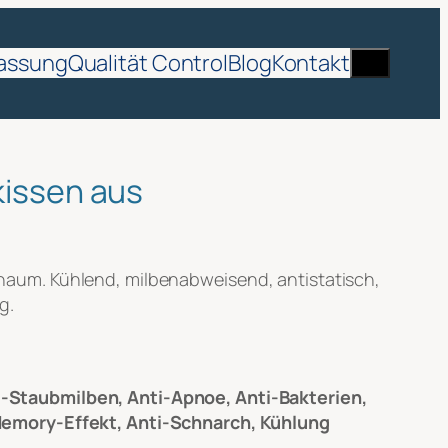
Suche
assung
Qualität Control
Blog
Kontakt
issen aus
aum. Kühlend, milbenabweisend, antistatisch,
g.
i-Staubmilben, Anti-Apnoe, Anti-Bakterien,
, Memory-Effekt, Anti-Schnarch, Kühlung