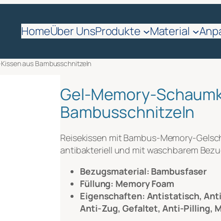
fordern
Home
Über Uns
Produkte
Material
Anp
me
*
issen aus Bambusschnitzeln
Gel-Memory-Schaumk
Bambusschnitzeln
Reisekissen mit Bambus-Memory-Gelsch
antibakteriell und mit waschbarem Bezu
Bezugsmaterial: Bambusfaser
nehmens
*
Füllung: Memory Foam
Eigenschaften: Antistatisch, Ant
Anti-Zug, Gefaltet, Anti-Pilling