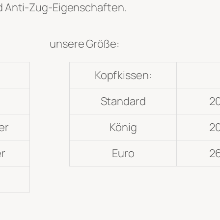
nd Anti-Zug-Eigenschaften.
unsere Größe:
Kopfkissen:
Standard
20
er
König
20
er
Euro
26