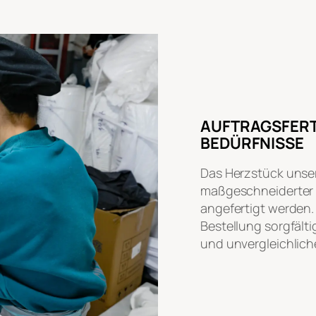
AUFTRAGSFERT
BEDÜRFNISSE
Das Herzstück unser
maßgeschneiderter B
angefertigt werden
Bestellung sorgfälti
und unvergleichlich