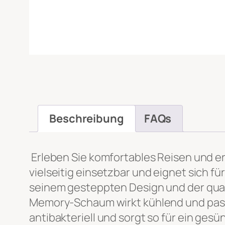
Nachricht
*
Beschreibung
FAQs
Datei-Upload
Erleben Sie komfortables Reisen und 
vielseitig einsetzbar und eignet sich fü
seinem gesteppten Design und der quad
Hochladen
Memory-Schaum wirkt kühlend und passt 
antibakteriell und sorgt so für ein ge