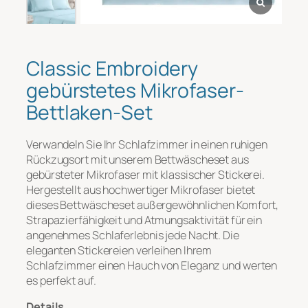
Nachricht
*
Classic Embroidery
gebürstetes Mikrofaser-
Bettlaken-Set
Verwandeln Sie Ihr Schlafzimmer in einen ruhigen
Rückzugsort mit unserem Bettwäscheset aus
gebürsteter Mikrofaser mit klassischer Stickerei.
Hergestellt aus hochwertiger Mikrofaser bietet
Datei-Upload
dieses Bettwäscheset außergewöhnlichen Komfort,
Strapazierfähigkeit und Atmungsaktivität für ein
angenehmes Schlaferlebnis jede Nacht. Die
Hochladen
eleganten Stickereien verleihen Ihrem
Schlafzimmer einen Hauch von Eleganz und werten
es perfekt auf.
Einreichen
Details