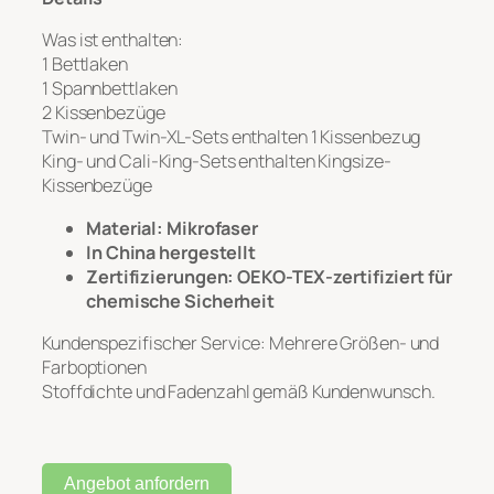
Was ist enthalten:
1 Bettlaken
1 Spannbettlaken
2 Kissenbezüge
Twin- und Twin-XL-Sets enthalten 1 Kissenbezug
King- und Cali-King-Sets enthalten Kingsize-
Kissenbezüge
Material: Mikrofaser
In China hergestellt
Zertifizierungen: OEKO-TEX-zertifiziert für
chemische Sicherheit
Kundenspezifischer Service: Mehrere Größen- und
Farboptionen
Stoffdichte und Fadenzahl gemäß Kundenwunsch.
Angebot anfordern