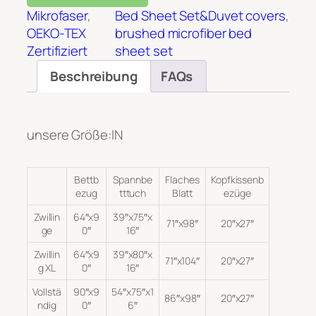
Mikrofaser
, 
Bed Sheet Set&Duvet covers
, 
OEKO-TEX
brushed microfiber bed
Zertifiziert
sheet set
Beschreibung
FAQs
unsere Größe:IN
Bettb
Spannbe
Flaches
Kopfkissenb
ezug
tttuch
Blatt
ezüge
Zwillin
64″x9
39″x75″x
71″x98″
20″x27″
ge
0″
16″
Zwillin
64″x9
39″x80″x
71″x104″
20″x27″
g XL
0″
16″
Vollstä
90″x9
54″x75″x1
86″x98″
20″x27″
ndig
0″
6″