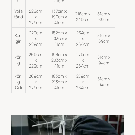
XL
41cm
Volls
229cm
137cm x
218cm x
51cm x
tänd
x
190cm x
249cm
69cm
ig
229cm
41cm
229cm
152cm x
234cm
Köni
51cm x
x
203cm x
x
gin
69cm
229cm
41cm
264cm
269cm
193cm x
279cm
Köni
51cm x
x
203cm x
x
g
94cm
229cm
41cm
264cm
Köni
269cm
183cm x
279cm
51cm x
g
x
213cm x
x
94cm
Cali
229cm
41cm
264cm