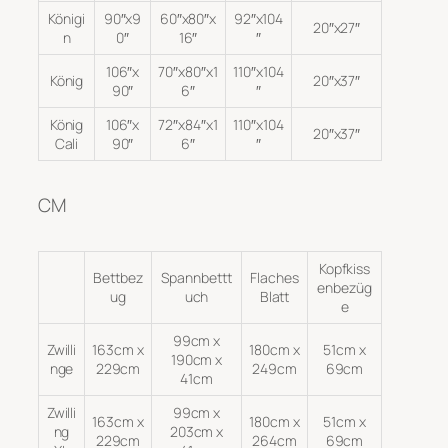
Königi
90″x9
60″x80″x
92″x104
20″x27″
n
0″
16″
″
106″x
70″x80″x1
110″x104
König
20″x37″
90″
6″
″
König
106″x
72″x84″x1
110″x104
20″x37″
Cali
90″
6″
″
CM
Kopfkiss
Bettbez
Spannbettt
Flaches
enbezüg
ug
uch
Blatt
e
99cm x
Zwilli
163cm x
180cm x
51cm x
190cm x
nge
229cm
249cm
69cm
41cm
Zwilli
99cm x
163cm x
180cm x
51cm x
ng
203cm x
229cm
264cm
69cm