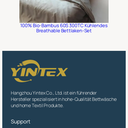
100% Bio-Bambus 60S 300TC Kühlendes
Breathable Bettlaken-Set
Hangzhou Yintex Co., Ltd. ist ein führender
Hersteller spezialisiert in hohe-Qualität Bettwäsche
und home Textil Produkte.
Support