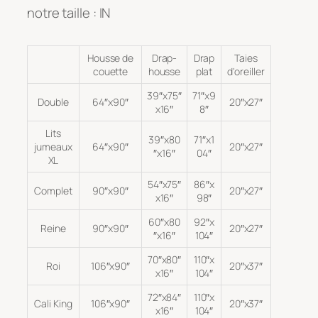
notre taille : IN
Housse de
Drap-
Drap
Taies
couette
housse
plat
d'oreiller
39″x75″
71″x9
Double
64″x90″
20″x27″
x16″
8″
Lits
39″x80
71″x1
jumeaux
64″x90″
20″x27″
″x16″
04″
XL
54″x75″
86″x
Complet
90″x90″
20″x27″
x16″
98″
60″x80
92″x
Reine
90″x90″
20″x27″
″x16″
104″
70″x80″
110″x
Roi
106″x90″
20″x37″
x16″
104″
72″x84″
110″x
Cali King
106″x90″
20″x37″
x16″
104″