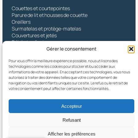
Couettes et courtepointes
Parure de lit et housses de couette
Oreillers
Surmatelas et protège-matelas
Couvertures et jetés
Bébé et enfants
Gérer le consentement
Contact
Pour vous offrir la meilleure expérience possible, nous utilisons des
Hangzhou Yintex Co., Ltd.
technologies comme les cookies pour stocker et/ou accéder aux
informations de votre appareil. En acceptant ces technologies, vous nous
Adresse : NO.490 TANGZHISHA ROAD, XINJIE
autorisez à traiter des données telles que votre comportement de
STREET, XIAOSHAN DISTRICT, HANGZHOU CITY,
navigation ou vos identifiants uniques sur ce site. Le refus ou le retrait de
ZHEJIANG PR CHINE
votre consentement peut affecter certaines fonctionnalités.
Courriel :
yin@yintex.com.cn
Tél. : 86 137 77375088
Accepteur
Facebook
X
Instagram
LinkedIn
YouTube
Refusant
Afficher les préférences
© 2025 Hangzhou Yintex Co., Ltd.