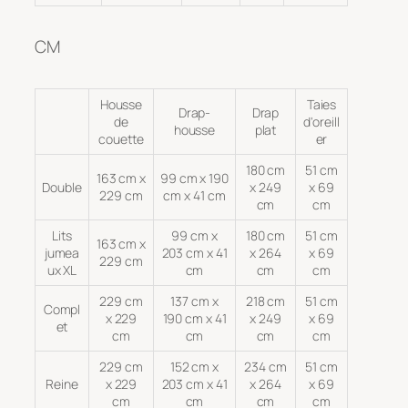
CM
Housse
Taies
Drap-
Drap
de
d'oreill
housse
plat
couette
er
180 cm
51 cm
163 cm x
99 cm x 190
Double
x 249
x 69
229 cm
cm x 41 cm
cm
cm
Lits
99 cm x
180 cm
51 cm
163 cm x
jumea
203 cm x 41
x 264
x 69
229 cm
ux XL
cm
cm
cm
229 cm
137 cm x
218 cm
51 cm
Compl
x 229
190 cm x 41
x 249
x 69
et
cm
cm
cm
cm
229 cm
152 cm x
234 cm
51 cm
Reine
x 229
203 cm x 41
x 264
x 69
cm
cm
cm
cm