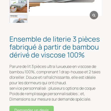
Message
*
Ensemble de literie 3 pièces
fabriqué à partir de bambou
dérivé de viscose 100%
Parure de lit 3 pièces ultra luxueuse en viscose de
Téléchargement de fichiers
bambou 100%, comprenant 1 drap-housse et 2 taies
d'oreiller. Douce et rafraîchissante, elle est idéale
pour les dormeurs qui ont chaud.
Télécharger
service personnalisé : plusieurs options de coque
Poids de remplissage personnalisables ; et,
Dimensions sur mesure sur demande spéciale.
Soumettre
Demander un devis