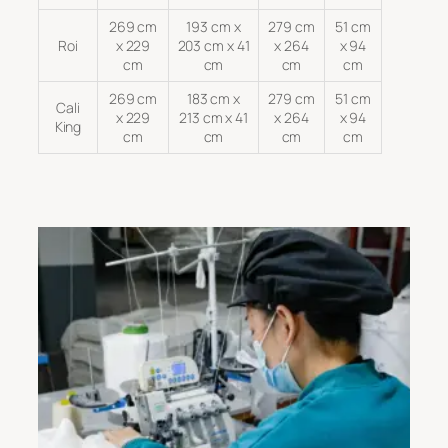
269 cm
193 cm x
279 cm
51 cm
Roi
x 229
203 cm x 41
x 264
x 94
cm
cm
cm
cm
269 cm
183 cm x
279 cm
51 cm
Cali
x 229
213 cm x 41
x 264
x 94
King
cm
cm
cm
cm