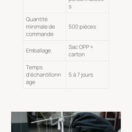
s
Quantité
minimale de
500 pièces
commande
Sac OPP +
Emballage
carton
Temps
d'échantillonn
5 à 7 jours
age