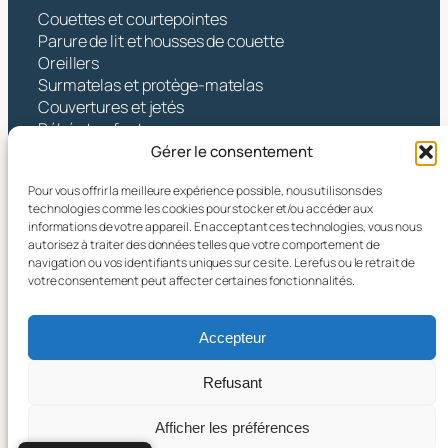
Couettes et courtepointes
Parure de lit et housses de couette
Oreillers
Surmatelas et protège-matelas
Couvertures et jetés
Bébé et enfants
Gérer le consentement
Contact
Pour vous offrir la meilleure expérience possible, nous utilisons des
Hangzhou Yintex Co., Ltd.
technologies comme les cookies pour stocker et/ou accéder aux
informations de votre appareil. En acceptant ces technologies, vous nous
Adresse : NO.490 TANGZHISHA ROAD, XINJIE
autorisez à traiter des données telles que votre comportement de
STREET, XIAOSHAN DISTRICT, HANGZHOU CITY,
navigation ou vos identifiants uniques sur ce site. Le refus ou le retrait de
ZHEJIANG PR CHINE
votre consentement peut affecter certaines fonctionnalités.
Courriel :
yin@yintex.com.cn
Tél. : 86 137 77375088
Accepteur
Facebook
X
Instagram
LinkedIn
YouTube
Refusant
Afficher les préférences
© 2025 Hangzhou Yintex Co., Ltd.