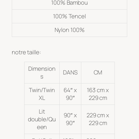
100% Bambou
100% Tencel
Nylon 100%
notre taille:
Dimension
DANS
CM
s
Twin/Twin
64″ x
163 cm x
XL
90″
229 cm
Lit
90″ x
229 cm x
double/Qu
90″
229 cm
een