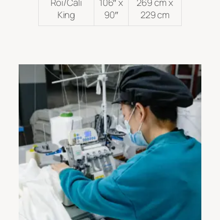
Roi/Cali
106″ x
269 cm x
King
90″
229 cm