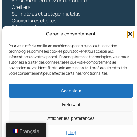
Parure de lit et housses de couette
Oreillers
Surmatelas et protège-matelas
Couvertures et jetés
Bébé et enfants
Gérer le consentement
Contact
Pour vous offrir la meilleure expérience possible, nous utilisons des
Hangzhou Yintex Co., Ltd.
technologies comme les cookies pour stocker et/ou accéder aux
informations de votre appareil. En acceptant ces technologies, vous nous
Adresse : NO.490 TANGZHISHA ROAD, XINJIE
autorisez à traiter des données telles que votre comportement de
STREET, XIAOSHAN DISTRICT, HANGZHOU CITY,
navigation ou vos identifiants uniques sur ce site. Le refus ou le retrait de
ZHEJIANG PR CHINE
votre consentement peut affecter certaines fonctionnalités.
Courriel :
yin@yintex.com.cn
Tél. : 86 137 77375088
Accepteur
Facebook
X
Instagram
LinkedIn
YouTube
Refusant
Afficher les préférences
© 2025 Hangzhou Yintex Co., Ltd.
Français
{titre}