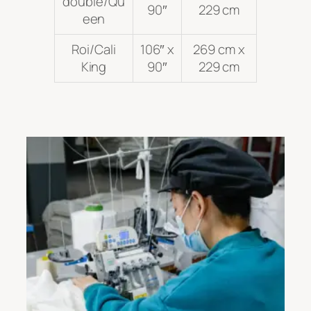
double/Qu
90″
229 cm
een
Roi/Cali
106″ x
269 cm x
King
90″
229 cm