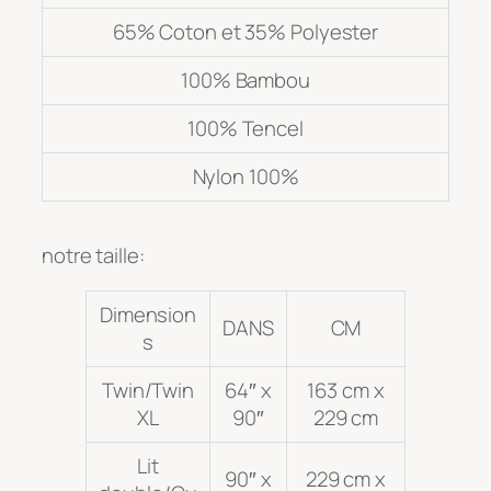
65% Coton et 35% Polyester
100% Bambou
100% Tencel
Nylon 100%
notre taille:
Dimension
DANS
CM
s
Twin/Twin
64″ x
163 cm x
XL
90″
229 cm
Lit
90″ x
229 cm x