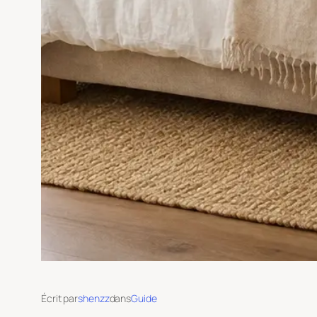
Écrit par
shenzz
dans
Guide