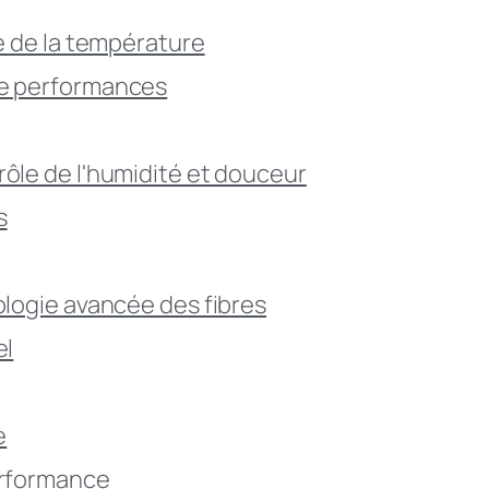
re de la température
e performances
rôle de l'humidité et douceur
s
ologie avancée des fibres
el
e
erformance