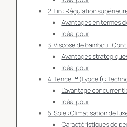
2. Lin : Régulation supérieu
Avantages en termes d
Idéal pour
3. Viscose de bambou : Cont
Avantages stratégique
Idéal pour
4. Tencel™ (Lyocell) : Techn
L'avantage concurrenti
Idéal pour
5. Soie : Climatisation de lux
Caractéristiques de p