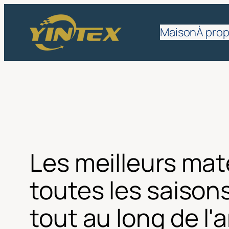
Aller
au
Maison
À pro
contenu
Les meilleurs mat
toutes les saison
tout au long de l