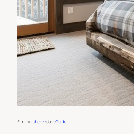
Écrit par
shenzz
dans
Guide