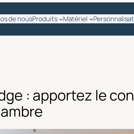
pos de nous
Produits
Matériel
Personnalisat
odge : apportez le con
hambre