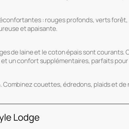
réconfortantes : rouges profonds, verts forêt
reuse et apaisante.
anges de laine et le coton épais sont courants
et un confort supplémentaires, parfaits pour l
. Combinez couettes, édredons, plaids et de no
tyle Lodge