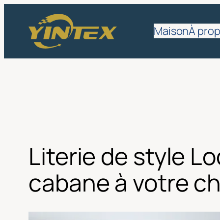
Aller
au
Maison
À pro
contenu
Literie de style L
cabane à votre c