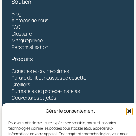
Soutien
Blog
À propos de nous
FAQ
Glossaire
Marque privée
Personnalisation
Produits
Couettes et courtepointes
Parure de lit et housses de couette
Oreillers
Surmatelas et protège-matelas
Couvertures et jetés
Bébé et enfants
Gérer le consentement
Contact
Pour vous offrir la meilleure expérience possible, nous utilisons des
Hangzhou Yintex Co., Ltd.
technologies comme les cookies pour stocker et/ou accéder aux
informations de votre appareil. En acceptant ces technologies, vous nous
Adresse : NO.490 TANGZHISHA ROAD, XINJIE