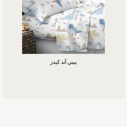
بيبي آند كيدز