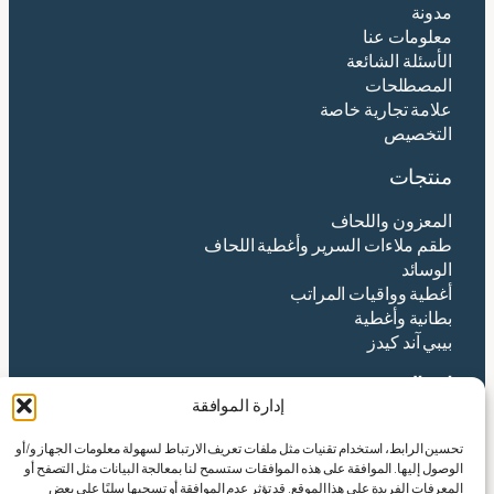
مدونة
معلومات عنا
الأسئلة الشائعة
المصطلحات
علامة تجارية خاصة
التخصيص
منتجات
المعزون واللحاف
طقم ملاءات السرير وأغطية اللحاف
الوسائد
أغطية وواقيات المراتب
بطانية وأغطية
بيبي آند كيدز
اتصال
إدارة الموافقة
شركة هانغتشو ينتكس المحدودة
تحسين الرابط، استخدام تقنيات مثل ملفات تعريف الارتباط لسهولة معلومات الجهاز و/أو
العنوان:رقم 490 طريق تانغتشيشا، شارع شينجي،
الوصول إليها. الموافقة على هذه الموافقات ستسمح لنا بمعالجة البيانات مثل التصفح أو
منطقة شياوشان، مدينة هانغتشو، مقاطعة تشجيانغ
المعرفات الفريدة على هذا الموقع. قد تؤثر عدم الموافقة أو تسحبها سلبًا على بعض