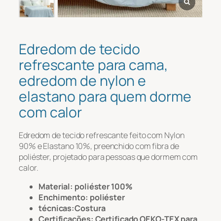
Mensagem
*
Edredom de tecido
refrescante para cama,
edredom de nylon e
elastano para quem dorme
com calor
Edredom de tecido refrescante feito com Nylon
Carregar arquivo
90% e Elastano 10%, preenchido com fibra de
poliéster, projetado para pessoas que dormem com
calor.
Carregar
Material: poliéster 100%
Enchimento: poliéster
técnicas:Costura
Certificações: Certificado OEKO-TEX para
Enviar