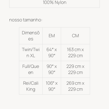
100% Nylon
nosso tamanho:
Dimensõ
EM
CM
es
Twin/Twi
64″ x
163 cm x
n XL
90″
229 cm
Full/Que
90″ x
229 cm x
en
90″
229 cm
Rei/Cali
106″ x
269 cm x
King
90″
229 cm