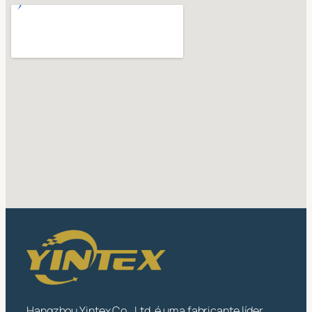
Hangzhou Yintex Co., Ltd. é uma fabricante líder