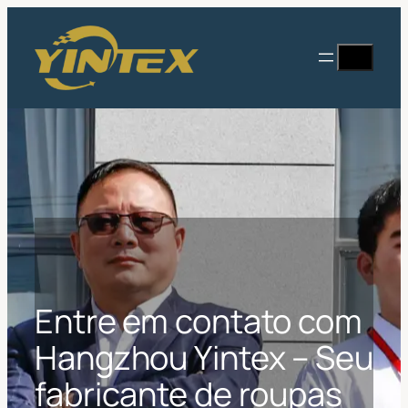
Saltar
para
Procurar
o
conteúdo
Entre em contato com
Hangzhou Yintex – Seu
fabricante de roupas