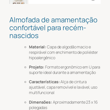
Mensagem
*
Almofada de amamentação
confortável para recém-
nascidos
Material:
Capa de algodão macio e
respirável com enchimento de poliéster
hipoalergênico
Projeto:
Formato ergonômico em U para
Carregar arquivo
suporte ideal durante a amamentação
Características:
Alça de cintura
Carregar
ajustável, capa removível e lavável, uso
multifuncional
Dimensões:
Aproximadamente 23 x 16
polegadas
Enviar