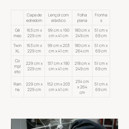
Capa de
Lençol com
Folha
Fronha
edredom
elástico
plana
s
Gê
163 cm x
99 cm x 190
180 cm x
51 cm x
meo
229 cm
cm x 41 cm
249 cm
69 cm
Twin
163 cm x
99 cm x 203
180 cm x
51 cm x
XL
229 cm
cm x 41 cm
264 cm
69 cm
Co
229 cm x
137 cm x 190
218 cm x
51 cm x
mpl
229 cm
cm x 41 cm
249 cm
69 cm
eto
234 cm
Rain
229 cm x
152 cm x 203
51 cm x
x 264
ha
229 cm
cm x 41 cm
69 cm
cm