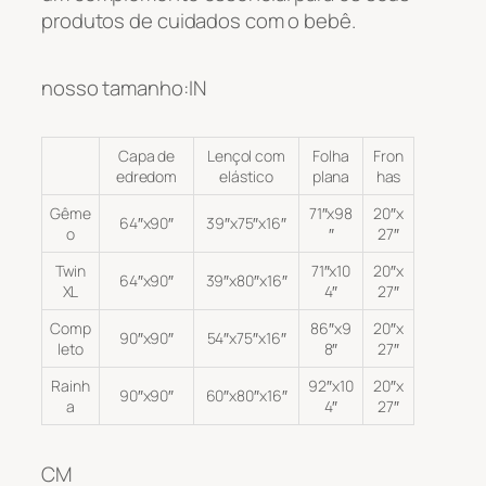
produtos de cuidados com o bebê.
nosso tamanho:IN
Capa de
Lençol com
Folha
Fron
edredom
elástico
plana
has
Gême
71″x98
20″x
64″x90″
39″x75″x16″
o
″
27″
Twin
71″x10
20″x
64″x90″
39″x80″x16″
XL
4″
27″
Comp
86″x9
20″x
90″x90″
54″x75″x16″
leto
8″
27″
Rainh
92″x10
20″x
90″x90″
60″x80″x16″
a
4″
27″
CM