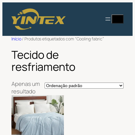
Saltar
para
Procurar
o
conteúdo
Início
/ Produtos etiquetados com “Cooling fabric”
Tecido de
resfriamento
Apenas um
resultado