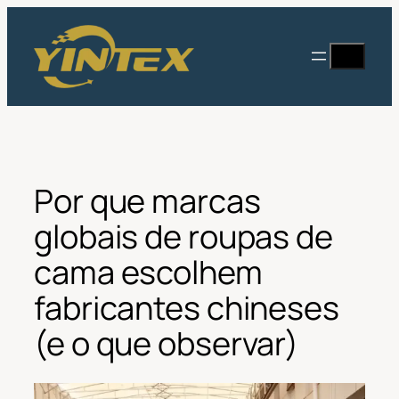
Saltar
para
Procurar
o
conteúdo
Por que marcas
globais de roupas de
cama escolhem
fabricantes chineses
(e o que observar)