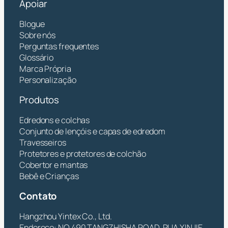
Apoiar
Blogue
Sobre nós
Perguntas frequentes
Glossário
Marca Própria
Personalização
Produtos
Edredons e colchas
Conjunto de lençóis e capas de edredom
Travesseiros
Protetores e protetores de colchão
Cobertor e mantas
Bebê e Crianças
Contato
Hangzhou Yintex Co., Ltd.
Endereço: NO.490 TANGZHISHA ROAD, RUA XINJIE,