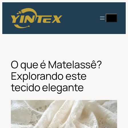
Saltar
para
Procurar
o
conteúdo
O que é Matelassê?
Explorando este
tecido elegante