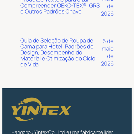
Compreender OEKO-TEX®, GRS
de
e Outros Padrões Chave
2026
Guia de Seleção de Roupa de
5 de
Cama para Hotel: Padrões de
maio
Design, Desempenho do
de
Material e Otimização do Ciclo
2026
de Vida
Hangzhou Yintex Co., Ltd. é uma fabricante líder