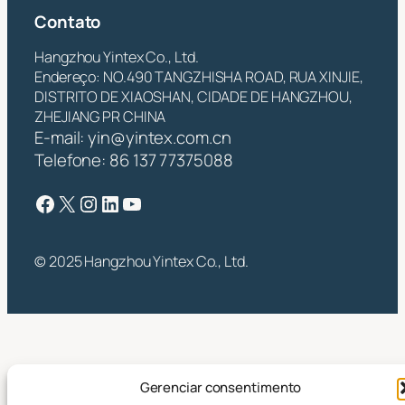
Contato
Hangzhou Yintex Co., Ltd.
Endereço: NO.490 TANGZHISHA ROAD, RUA XINJIE,
DISTRITO DE XIAOSHAN, CIDADE DE HANGZHOU,
ZHEJIANG PR CHINA
E-mail:
yin@yintex.com.cn
Telefone: 86 137 77375088
Facebook
X
Instagram
LinkedIn
YouTube
© 2025 Hangzhou Yintex Co., Ltd.
Gerenciar consentimento