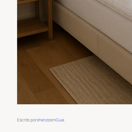
Escrito por
shenzz
em
Guia