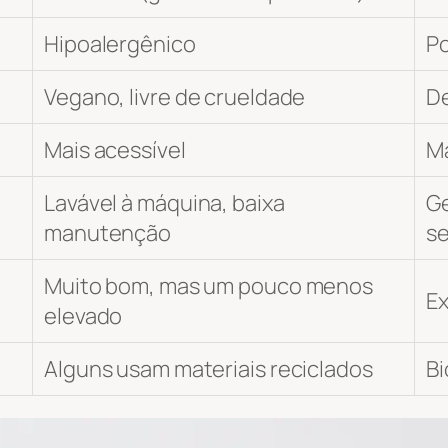
Hipoalergênico
Po
Vegano, livre de crueldade
De
Mais acessível
Ma
Lavável à máquina, baixa
G
manutenção
s
Muito bom, mas um pouco menos
E
elevado
Alguns usam materiais reciclados
Bi