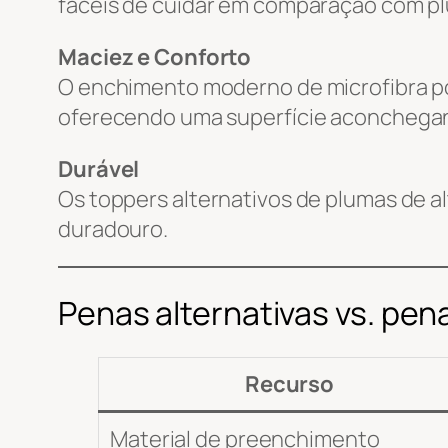
fáceis de cuidar em comparação com pl
Maciez e Conforto
O enchimento moderno de microfibra po
oferecendo uma superfície aconchegant
Durável
Os toppers alternativos de plumas de 
duradouro.
Penas alternativas vs. pe
Recurso
Material de preenchimento