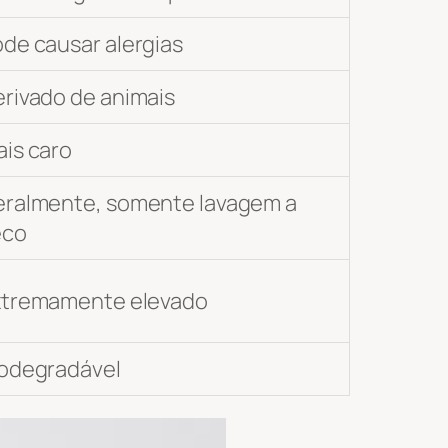
de causar alergias
rivado de animais
is caro
eralmente, somente lavagem a
eco
xtremamente elevado
odegradável