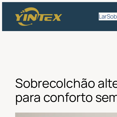
Saltar
para
Lar
Sob
o
conteúdo
Sobrecolchão alte
para conforto se