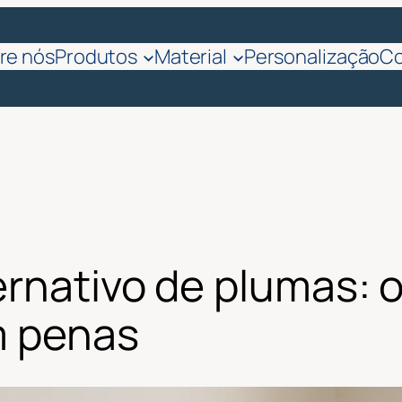
re nós
Produtos
Material
Personalização
Co
rnativo de plumas: o 
m penas