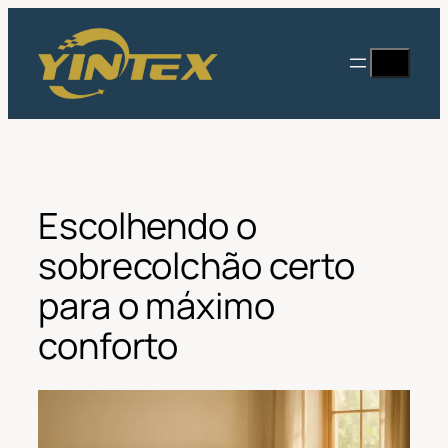
Saltar
para
Procurar
o
conteúdo
Escolhendo o
sobrecolchão certo
para o máximo
conforto