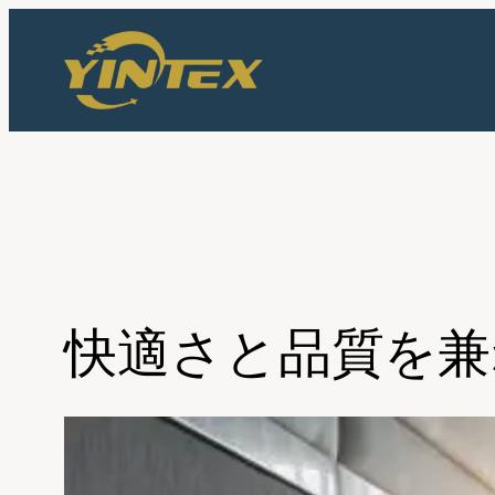
内
容
を
ス
キ
ッ
プ
快適さと品質を兼