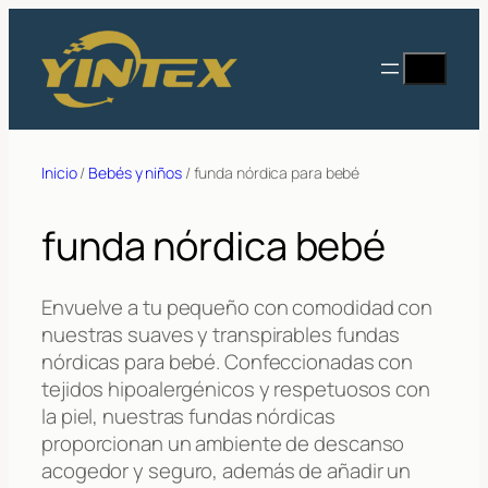
Saltar
al
Buscar
contenido
en
Inicio
/
Bebés y niños
/ funda nórdica para bebé
funda nórdica bebé
Envuelve a tu pequeño con comodidad con
nuestras suaves y transpirables fundas
nórdicas para bebé. Confeccionadas con
tejidos hipoalergénicos y respetuosos con
la piel, nuestras fundas nórdicas
proporcionan un ambiente de descanso
acogedor y seguro, además de añadir un