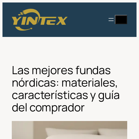
Saltar
al
Buscar
contenido
en
Las mejores fundas
nórdicas: materiales,
características y guía
del comprador