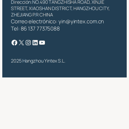
Dirección:NO.490 TANGZHISHA ROAD, XINJIE
STREET, XIAOSHAN DISTRICT, HANGZHOU CITY,
ZHEJIANG P.R CHINA
Correo electrónico:
yin@yintex.com.cn
Tel: 86 137 77375088
Facebook
X
Instagram
LinkedIn
YouTube
2025 Hangzhou Yintex S.L.