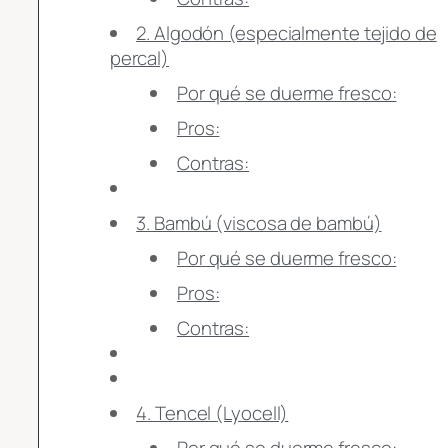
2. Algodón (especialmente tejido de
percal)
Por qué se duerme fresco:
Pros:
Contras:
3. Bambú (viscosa de bambú)
Por qué se duerme fresco:
Pros:
Contras:
4. Tencel (Lyocell)
Por qué se duerme fresco: