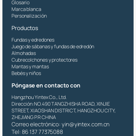
Glosario
Marca blanca
Personalización
Productos
Fundas y edredones
Juego de sábanas y fundas de edredón
Almohadas
Cubrecolchones y protectores
Mantas y mantas
Bebés y niños
Póngase en contacto con
Hangzhou Yintex Co., Ltd.
Dirección:NO.490 TANGZHISHA ROAD, XINJIE
STREET, XIAOSHAN DISTRICT, HANGZHOU CITY,
ZHEJIANG P.R CHINA
Correo electrónico:
yin@yintex.com.cn
Tel: 86 137 77375088