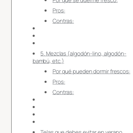
Pros:
Contras:
5. Mezclas (algodón-lino, algodón-
bambú, etc.)
Por qué pueden dormir frescos:
Pros:
Contras:
Telas que debes evitar en verano