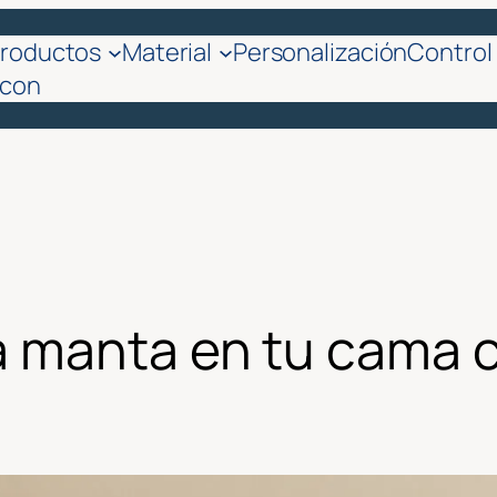
roductos
Material
Personalización
Control 
 con
a manta en tu cama 