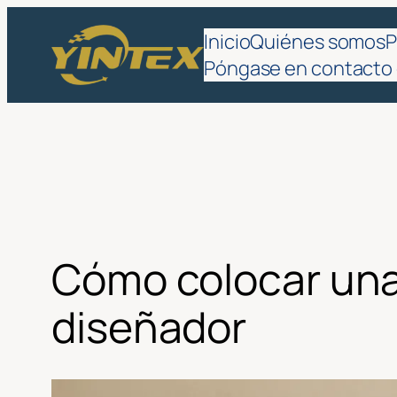
Saltar
Inicio
Quiénes somos
P
al
Póngase en contacto
contenido
Cómo colocar un
diseñador