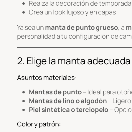
Realza la decoración de temporada
Crea un look lujoso y en capas
Ya sea un
manta de punto grueso
, a
m
personalidad a tu configuración de cam
2. Elige la manta adecuada
Asuntos materiales:
Mantas de punto
– Ideal para otoñ
Mantas de lino o algodón
– Ligero
Piel sintética o terciopelo
– Opcio
Color y patrón: