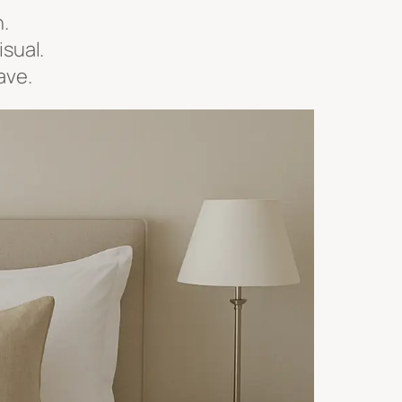
n.
isual.
ave.