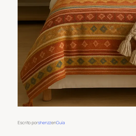
Escrito por
shenzz
en
Guía