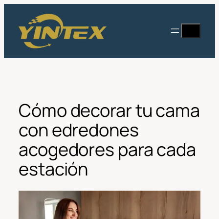
Saltar
al
Buscar
contenido
en
Cómo decorar tu cama
con edredones
acogedores para cada
estación