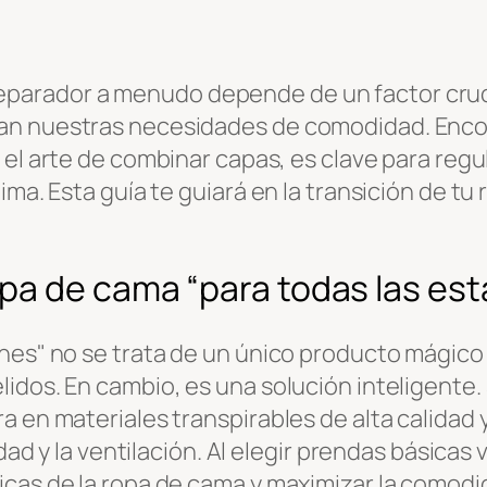
arador a menudo depende de un factor cruci
an nuestras necesidades de comodidad. Enco
a el arte de combinar capas, es clave para regu
lima. Esta guía te guiará en la transición de 
pa de cama “para todas las es
ones" no se trata de un único producto mágico
idos. En cambio, es una solución inteligente.
 en materiales transpirables de alta calidad y
idad y la ventilación. Al elegir prendas básicas
icas de la ropa de cama y maximizar la comodi