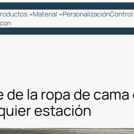
roductos
Material
Personalización
Control 
 con
te de la ropa de cam
quier estación