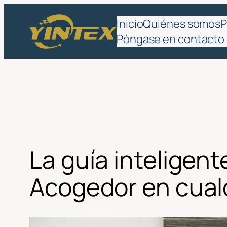
Saltar
Inicio
Quiénes somos
P
al
Póngase en contacto
contenido
La guía inteligen
Acogedor en cual