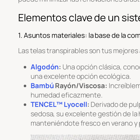
Elementos clave de un sis
1. Asuntos materiales: la base de la c
Las telas transpirables son tus mejore
Algodón
:
Una opción clásica, conoc
una excelente opción ecológica.
Bambú
Rayón/Viscosa:
Increíblem
humedad eficazmente.
TENCEL™ Lyocell
:
Derivado de pul
sedosa, su excelente gestión de la
manteniéndote fresco en verano y 