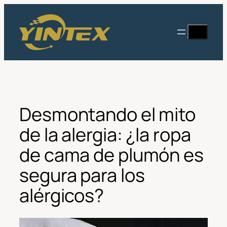
Saltar
al
Buscar
contenido
en
Desmontando el mito
de la alergia: ¿la ropa
de cama de plumón es
segura para los
alérgicos?