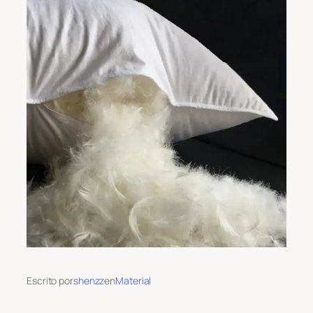
Escrito por
shenzz
en
Material