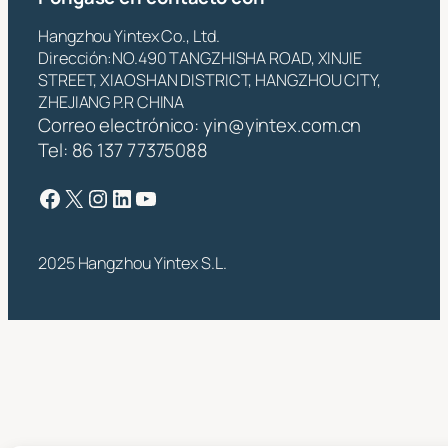
Hangzhou Yintex Co., Ltd.
Dirección:NO.490 TANGZHISHA ROAD, XINJIE
STREET, XIAOSHAN DISTRICT, HANGZHOU CITY,
ZHEJIANG P.R CHINA
Correo electrónico:
yin@yintex.com.cn
Tel: 86 137 77375088
Facebook
X
Instagram
LinkedIn
YouTube
2025 Hangzhou Yintex S.L.