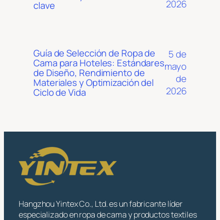
2026
clave
Guía de Selección de Ropa de
5 de
Cama para Hoteles: Estándares
mayo
de Diseño, Rendimiento de
de
Materiales y Optimización del
2026
Ciclo de Vida
Hangzhou Yintex Co., Ltd. es un fabricante líder
especializado en ropa de cama y productos textiles