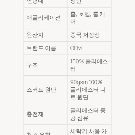
연령대
성인
홈, 호텔, 홈 케
애플리케이션
어
원산지
중국 저장성
브랜드 이름
OEM
100% 폴리에스
구조
터
90gsm 100%
스커트 원단
폴리에스터 니
트 원단
폴리에스터 중
충전재
공 섬유
세탁기 사용 가
청소 유형