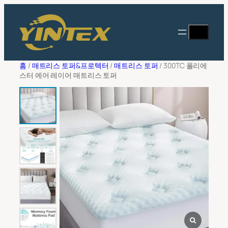
콘
필
텐
터
찾
상담해 주세요
츠
다
로
바
성명
*
홈
/
매트리스 토퍼&프로텍터
/
매트리스 토퍼
/ 300TC 폴리에
로
스터 에어 레이어 매트리스 토퍼
가
기
이메일 주소
*
회사 이름
*