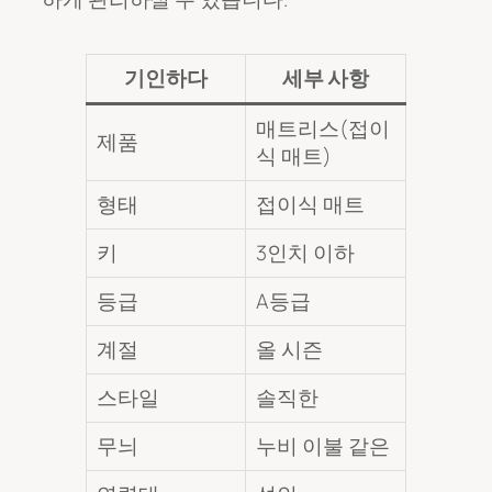
기인하다
세부 사항
매트리스(접이
제품
식 매트)
형태
접이식 매트
키
3인치 이하
등급
A등급
계절
올 시즌
스타일
솔직한
무늬
누비 이불 같은