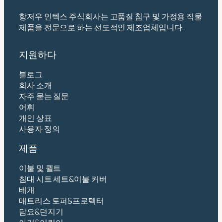
항저우 인텍스 주식회사는 고품질 침구 및 가정용 직물
제품을 전문으로 하는 선도적인 제조업체입니다.
지원하다
블로그
회사 소개
자주 묻는 질문
어휘
개인 상표
사용자 정의
제품
이불 및 퀼트
침대 시트 세트&이불 커버
베개
매트리스 토퍼&프로텍터
담요&던지기