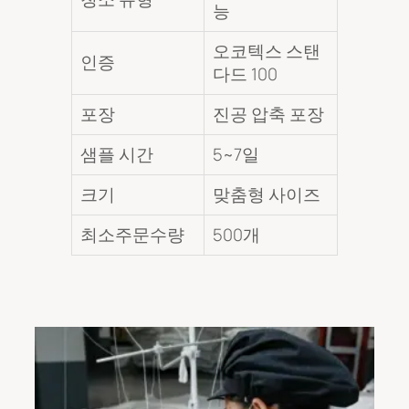
능
오코텍스 스탠
인증
다드 100
포장
진공 압축 포장
샘플 시간
5~7일
크기
맞춤형 사이즈
최소주문수량
500개