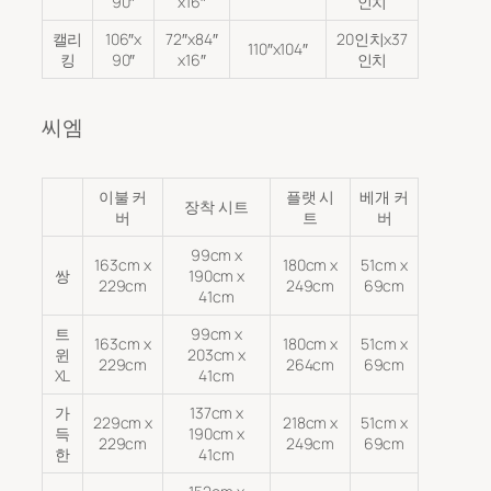
90″
x16″
인치
캘리
106″x
72″x84″
20인치x37
110″x104″
킹
90″
x16″
인치
씨엠
이불 커
플랫 시
베개 커
장착 시트
버
트
버
99cm x
163cm x
180cm x
51cm x
쌍
190cm x
229cm
249cm
69cm
41cm
트
99cm x
163cm x
180cm x
51cm x
윈
203cm x
229cm
264cm
69cm
XL
41cm
가
137cm x
229cm x
218cm x
51cm x
득
190cm x
229cm
249cm
69cm
한
41cm