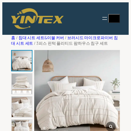
콘
필
텐
터
찾
상담해 주세요
츠
다
로
바
성명
*
홈
/
침대 시트 세트&이불 커버
/
브러시드 마이크로파이버 침
로
대 시트 세트
/ 3피스 핀턱 플리티드 팜하우스 침구 세트
가
기
이메일 주소
*
회사 이름
*