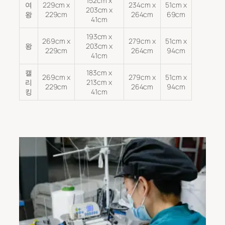
152cm x
여
229cm x
234cm x
51cm x
203cm x
왕
229cm
264cm
69cm
41cm
193cm x
269cm x
279cm x
51cm x
왕
203cm x
229cm
264cm
94cm
41cm
캘
183cm x
269cm x
279cm x
51cm x
리
213cm x
229cm
264cm
94cm
킹
41cm