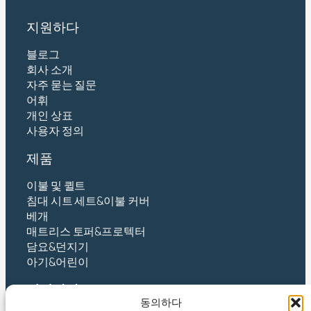
지원하다
블로그
회사 소개
자주 묻는 질문
어휘
개인 상표
사용자 정의
제품
이불 및 퀼트
침대 시트 세트&이불 커버
베개
매트리스 토퍼&프로텍터
담요&던지기
아기&어린이
연락하다
동의하다