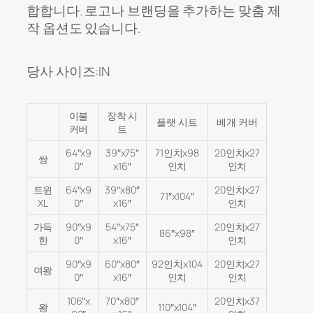
합합니다. 로고나 브랜딩을 추가하는 맞춤 제
작 옵션도 있습니다.
당사 사이즈:IN
이불
장착 시
플랫 시트
베개 커버
커버
트
64″x9
39″x75″
71인치x98
20인치x27
쌍
0″
x16″
인치
인치
트윈
64″x9
39″x80″
20인치x27
71″x104″
XL
0″
x16″
인치
가득
90″x9
54″x75″
20인치x27
86″x98″
한
0″
x16″
인치
90″x9
60″x80″
92인치x104
20인치x27
여왕
0″
x16″
인치
인치
106″x
70″x80″
20인치x37
왕
110″x104″