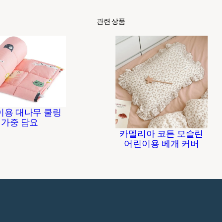
관련 상품
이용 대나무 쿨링
가중 담요
카멜리아 코튼 모슬린
어린이용 베개 커버