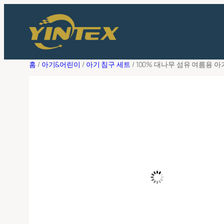
콘
필
터
텐
상담해 주세
츠
로
성명
*
홈
/
아기&어린이
/
아기 침구 세트
/ 100% 대나무 섬유 여름용 
바
로
가
기
이메일 주소
*
회사 이름
*