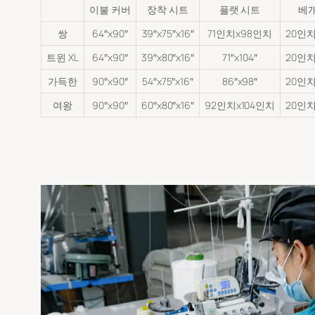
이불 커버
장착 시트
플랫 시트
베개
쌍
64″x90″
39″x75″x16″
71인치x98인치
20인치
트윈 XL
64″x90″
39″x80″x16″
71″x104″
20인치
가득한
90″x90″
54″x75″x16″
86″x98″
20인치
여왕
90″x90″
60″x80″x16″
92인치x104인치
20인치