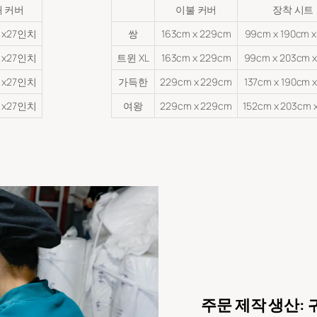
 커버
이불 커버
장착 시트
x27인치
쌍
163cm x 229cm
99cm x 190cm x
x27인치
트윈 XL
163cm x 229cm
99cm x 203cm x
x27인치
가득한
229cm x 229cm
137cm x 190cm 
x27인치
여왕
229cm x 229cm
152cm x 203cm 
주문 제작 생산: