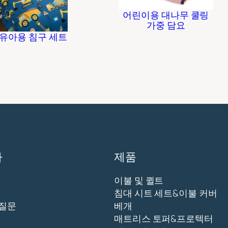
어린이용 대나무 쿨링
가중 담요
 유아용 침구 세트
다
제품
이불 및 퀼트
침대 시트 세트&이불 커버
 질문
베개
매트리스 토퍼&프로텍터