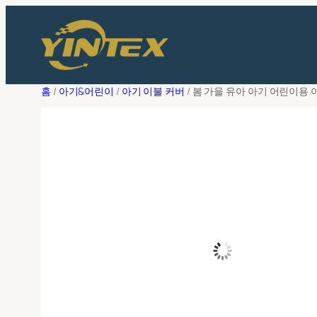
콘
필
터
텐
상담해 주세
츠
로
성명
*
홈
/
아기&어린이
/
아기 이불 커버
/ 봄 가을 유아 아기 어린이용 
바
로
가
기
이메일 주소
*
회사 이름
*