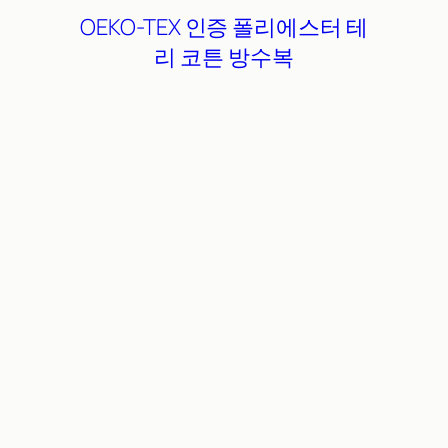
OEKO-TEX 인증
폴리에스터
테
리 코튼
방수복