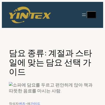
콘
텐
찾
츠
다
로
바
로
가
기
담요 종류: 계절과 스타
일에 맞는 담요 선택 가
이드
작성자
센즈
~에
가이드