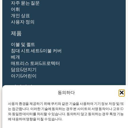
자주 묻는 질문
어휘
개인 상표
사용자 정의
제품
이불 및 퀼트
침대 시트 세트&이불 커버
베개
매트리스 토퍼&프로텍터
담요&던지기
아기&어린이
연락하다
동의하다
항저우 인텍스 주식회사
사용자 환경을 제공하기 위해 쿠키와 같은 기술을 사용하여 기기 정보 저장 및/또
주소:NO.490 TANGZHISHA ROAD, XINJIE STREET,
는 접근합니다. 이러한 기술에 동의하는 경우 본 사이트의 서명 동작이나 고유 ID
XIAOSHAN DISTRICT, HANGZHOU CITY, ZHEJIANG
와 동일한 데이터를 처리할 수 있습니다. 동의하지 않고 동의하는 경우 특정 기능
PR CHINA
에 대응하여 영향을 미칠 수 있습니다.
이메일:
yin@yintex.com.cn