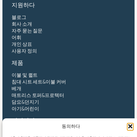
지원하다
블로그
회사 소개
자주 묻는 질문
어휘
개인 상표
사용자 정의
제품
이불 및 퀼트
침대 시트 세트&이불 커버
베개
매트리스 토퍼&프로텍터
담요&던지기
아기&어린이
연락하다
동의하다
항저우 인텍스 주식회사