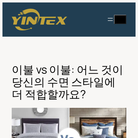
콘
텐
찾
츠
다
로
바
로
가
기
이불 vs 이불: 어느 것이
당신의 수면 스타일에
더 적합할까요?