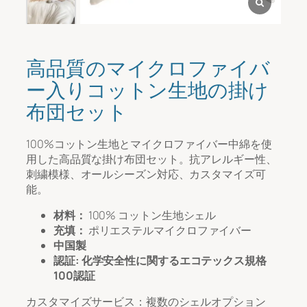
情報
*
高品質のマイクロファイバ
ー入りコットン生地の掛け
布団セット
100%コットン生地とマイクロファイバー中綿を使
用した高品質な掛け布団セット。抗アレルギー性、
刺繍模様、オールシーズン対応、カスタマイズ可
能。
ファイルのアップロード
材料：
100% コットン生地シェル
充填：
ポリエステルマイクロファイバー
アップ
中国製
認証: 化学安全性に関するエコテックス規格
100認証
カスタマイズサービス：複数のシェルオプション
提出する