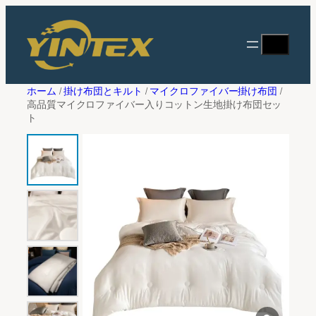
内
フ
容
ィ
検
見積りを依頼する
を
ル
索
ス
タ
キ
フルネーム
*
ー
ホーム
/
掛け布団とキルト
/
マイクロファイバー掛け布団
/
ッ
高品質マイクロファイバー入りコットン生地掛け布団セッ
プ
ト
メールアドレス
*
会社名
*