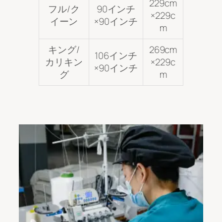
229cm
フル/ク
90インチ
×229c
イーン
×90インチ
m
キング/
269cm
106インチ
カリキン
×229c
×90インチ
グ
m