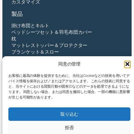
カスタマイズ
製品
掛け布団とキルト
ベッドシーツセット＆羽毛布団カバー
枕
マットレストッパー＆プロテクター
ブランケット＆スロー
ベビー＆キッズ
同意の管理
接触
お客様に最高の体験を提供するために、当社はCookieなどの技術を用いてデ
バイス情報を保存および／またはアクセスします。 これらの技術に同意する
杭州Yintex株式会社
と、当サイトにおける閲覧行動や固有IDなどのデータを処理できるようにな
住所：中国浙江省杭州市蕭山区新街街唐芝沙路490
ります。 同意しない場合、または同意を撤回した場合、一部の機能に悪影響
号
が生じる可能性があります。
メールアドレス:
yin@yintex.com.cn
電話: 86 137 77375088
取り込む
フェイスブック
X
インスタグラム
LinkedIn
ユーチューブ
拒否