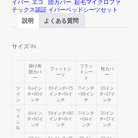
イバー
, 
エコ
団カバー
, 
起毛マイクロファ
テックス認証
イバーベッドシーツセット
説明
よくある質問
サイズ:IN
掛け布
フラッ
フィットシ
枕カバ
団カバ
トシー
ーツ
ー
ー
ト
ツ
64イン
39インチ×75
71インチ
20イン
イ
チ×90イ
インチ×16イ
×98イン
チ×27イ
ン
ンチ
ンチ
チ
ンチ
ツ
64イン
39インチ×80
71インチ
20イン
イ
チ×90イ
インチ×16イ
×104イ
チ×27イ
ン
ンチ
ンチ
ンチ
ンチ
XL