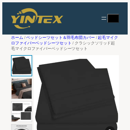
内
フ
容
ィ
検
見積りを依頼する
を
ル
索
ス
タ
キ
フルネーム
*
ー
ホーム
/
ベッドシーツセット＆羽毛布団カバー
/
起毛マイク
ッ
ロファイバーベッドシーツセット
/ クラシックソリッド起
プ
毛マイクロファイバーベッドシーツセット
メールアドレス
*
会社名
*