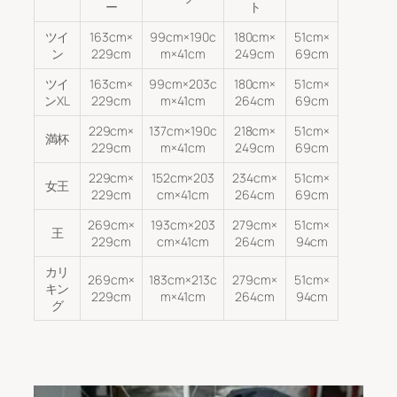
ー
ト
ツイ
163cm×
99cm×190c
180cm×
51cm×
ン
229cm
m×41cm
249cm
69cm
ツイ
163cm×
99cm×203c
180cm×
51cm×
ンXL
229cm
m×41cm
264cm
69cm
229cm×
137cm×190c
218cm×
51cm×
満杯
229cm
m×41cm
249cm
69cm
229cm×
152cm×203
234cm×
51cm×
女王
229cm
cm×41cm
264cm
69cm
269cm×
193cm×203
279cm×
51cm×
王
229cm
cm×41cm
264cm
94cm
カリ
269cm×
183cm×213c
279cm×
51cm×
キン
229cm
m×41cm
264cm
94cm
グ