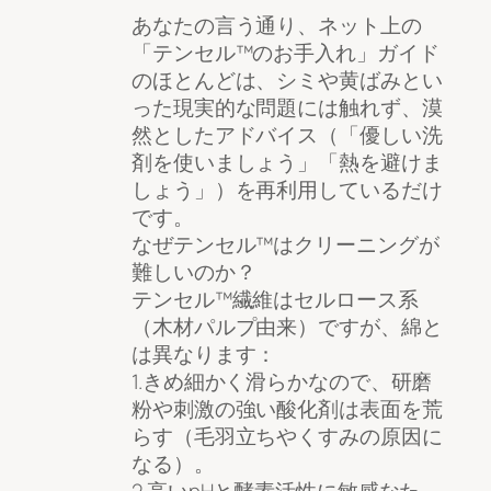
あなたの言う通り、ネット上の
「テンセル™のお手入れ」ガイド
のほとんどは、シミや黄ばみとい
った現実的な問題には触れず、漠
然としたアドバイス（「優しい洗
剤を使いましょう」「熱を避けま
しょう」）を再利用しているだけ
です。
なぜテンセル™はクリーニングが
難しいのか？
テンセル™繊維はセルロース系
（木材パルプ由来）ですが、綿と
は異なります：
1.きめ細かく滑らかなので、研磨
粉や刺激の強い酸化剤は表面を荒
らす（毛羽立ちやくすみの原因に
なる）。
2.高いpHと酵素活性に敏感なた