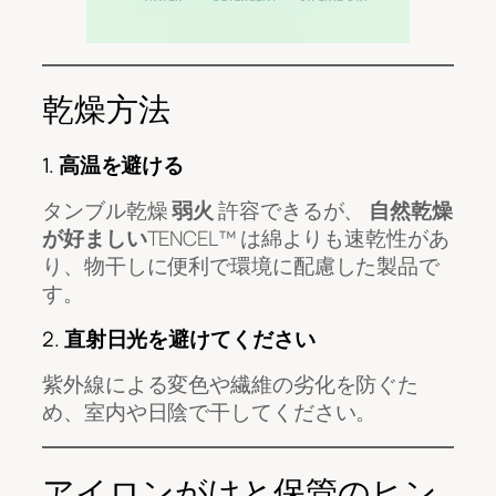
乾燥方法
1.
高温を避ける
タンブル乾燥
弱火
許容できるが、
自然乾燥
が好ましい
TENCEL™ は綿よりも速乾性があ
り、物干しに便利で環境に配慮した製品で
す。
2.
直射日光を避けてください
紫外線による変色や繊維の劣化を防ぐた
め、室内や日陰で干してください。
アイロンがけと保管のヒン