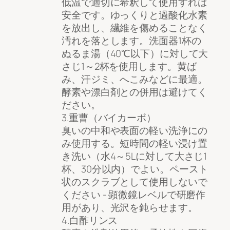
低温で適切に希釈して使用すれば
安全です。ゆっくりと過酸化水素
を放出し、繊維を傷めることなく
汚れを落とします。洗面器1杯の
ぬるま湯（40℃以下）に対して大
さじ1～2杯を使用します。黄ば
み、汗ジミ、へこみなどに最適。
酵素や漂白剤との併用は避けてく
ださい。
3.重曹（バイカーボ）
臭いの中和や表面の軽い洗浄にの
み使用する。短時間の軽い浸け置
き洗い（水4～5Lに対して大さじ1
杯、30分以内）でよい。ペースト
状のスクラブとして使用しないで
ください - 顕微鏡レベルで研磨作
用があり、光沢を鈍らせます。
4.白酢リンス