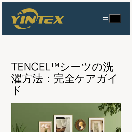
内
容
検
を
索
ス
キ
ッ
プ
TENCEL™シーツの洗
濯方法：完全ケアガイ
ド