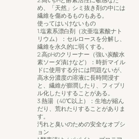
め、「天然」シミ抜き剤の中には
繊維を傷めるものもある。
使ってはいけないもの
1.塩素系漂白剤（次亜塩素酸ナト
リウム）：セルロースを分解し、
繊維を永久的に弱くする。
2.高pHのクリーナー（強い炭酸水
素ソーダ漬けなど）：時折マイル
ドに使用する分には問題ないが、
高水分濃度の溶液に長時間浸す
と、繊維が膨潤したり、フィブリ
ル化したりすることがある。
3.熱湯（40℃以上）：生地が縮ん
だり、荒れたりすることがありま
す。
汚れと臭いのための安全なオプシ
ョン