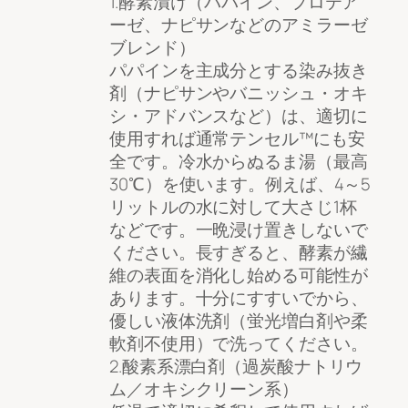
1.酵素漬け（パパイン、プロテア
ーゼ、ナピサンなどのアミラーゼ
ブレンド）
パパインを主成分とする染み抜き
剤（ナピサンやバニッシュ・オキ
シ・アドバンスなど）は、適切に
使用すれば通常テンセル™にも安
全です。冷水からぬるま湯（最高
30℃）を使います。例えば、4～5
リットルの水に対して大さじ1杯
などです。一晩浸け置きしないで
ください。長すぎると、酵素が繊
維の表面を消化し始める可能性が
あります。十分にすすいでから、
優しい液体洗剤（蛍光増白剤や柔
軟剤不使用）で洗ってください。
2.酸素系漂白剤（過炭酸ナトリウ
ム／オキシクリーン系）