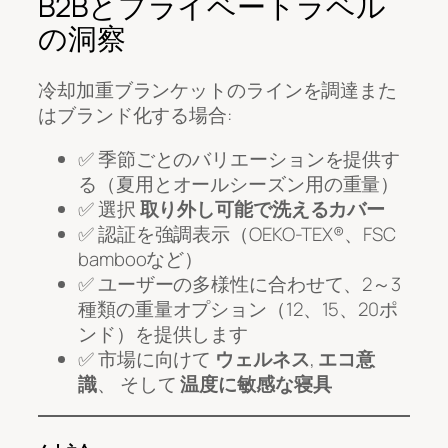
B2Bとプライベートラベル
の洞察
冷却加重ブランケットのラインを調達また
はブランド化する場合:
✅ 季節ごとのバリエーションを提供す
る（夏用とオールシーズン用の重量）
✅ 選択
取り外し可能で洗えるカバー
✅ 認証を強調表示（OEKO-TEX®、FSC
bambooなど）
✅ ユーザーの多様性に合わせて、2～3
種類の重量オプション（12、15、20ポ
ンド）を提供します
✅ 市場に向けて
ウェルネス
,
エコ意
識
、 そして
温度に敏感な寝具