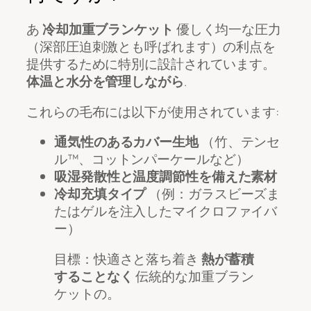
あ
冷却加重ブランケット
優しく均一な圧力
（深部圧迫刺激とも呼ばれます）の利点を
提供するために特別に設計されています。
体温と水分を管理しながら
.
これらの毛布には以下が使用されています:
通気性のあるカバー生地
（竹、テンセ
ル™、コットンパーケールなど）
吸湿発散性と温度調節性を備えた素材
冷却充填タイプ
（例：ガラスビーズま
たはゲルを注入したマイクロファイバ
ー）
目標：快適さと落ち着き
熱が蓄積
することなく
伝統的な加重ブラン
ケットの。