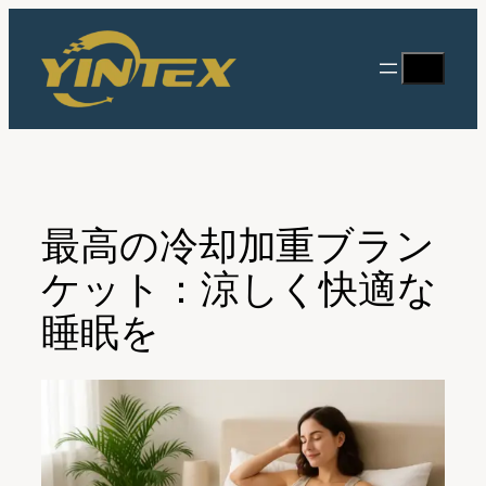
内
容
検
を
索
ス
キ
ッ
プ
最高の冷却加重ブラン
ケット：涼しく快適な
睡眠を